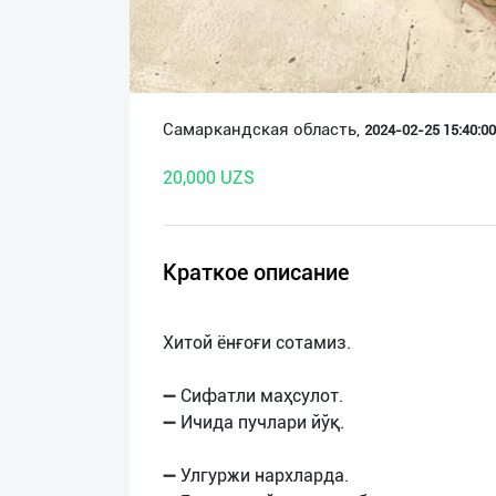
О
нас
Техническая
Самаркандская область,
2024-02-25 15:40:00
поддержка
20,000 UZS
Поделиться
приложением
Краткое описание
Выход
о
Хитой ёнғоғи сотамиз.
➖ Сифатли маҳсулот.
➖ Ичида пучлари йўқ.
➖ Улгуржи нархларда.