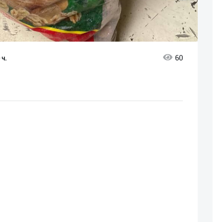
60
 ч.