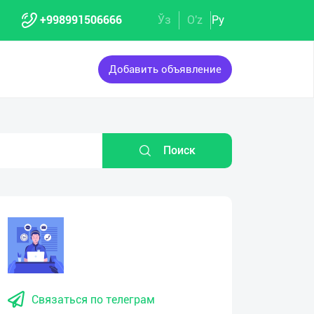
+998991506666
Ўз
O'z
Ру
Добавить объявление
Поиск
eo
yer
Связаться по телеграм