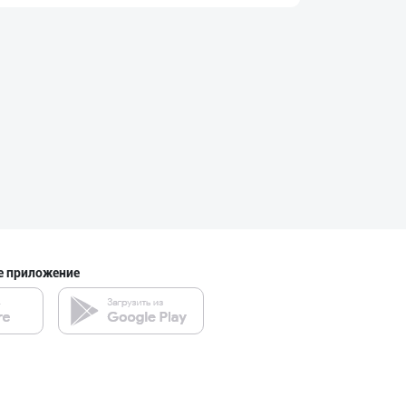
Рамазон яқин!
город Ташкент
Саудия Арабисто
город Ташкент
Ҳурматли тадбир
Ташкентская область
е приложение
ТОШКЕНТ ВА ЎЗБЕ
город Ташкент