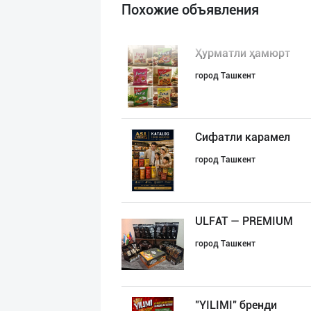
Похожие объявления
Ҳурматли ҳамюрт
город Ташкент
Сифатли карамел
город Ташкент
ULFAT — PREMIUM
город Ташкент
"YILIMI" бренди