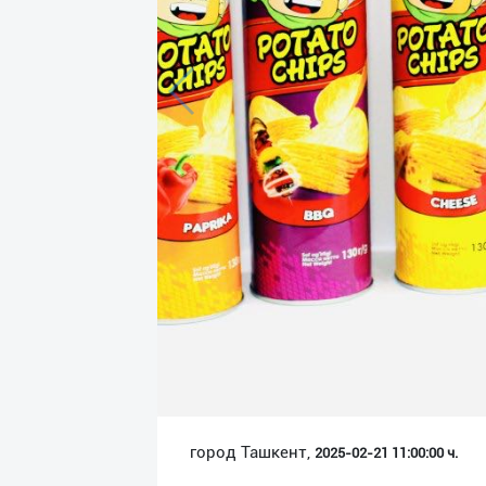
Язык
Личные
данные
Новости
2
Чаты
История
реферальных
переходов
Условия
использования
FAQ
город Ташкент,
2025-02-21 11:00:00 ч.
О