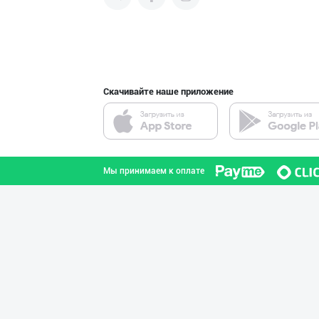
продвигать свою продукцию в
интернете.
"MDD SPICY STRI
город Ташкент
Скачивайте наше приложение
"SuxoGrand" бре
Самаркандская область
Мы принимаем к оплате
"SEZAM-EKO" кор
Андижанская область
AMUR QURT — ЎЗБ
Самаркандская область