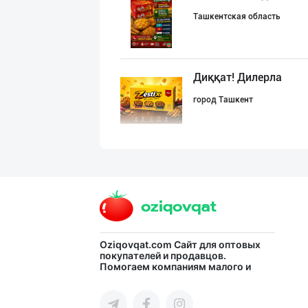
Ташкентская область
Диққат! Дилерла
город Ташкент
"JEK FOOD" корх
город Ташкент
“BonUz” бренди
Oziqovqat.com
Сайт для оптовых
покупателей и продавцов.
Помогаем компаниям малого и
город Ташкент
среднего бизнеса Узбекистана и
СНГ быстро найти лучших
поставщиков и новых клиентов,