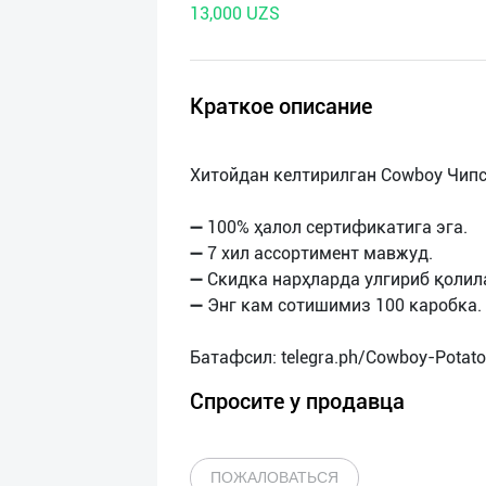
13,000 UZS
нас
Техническая
поддержка
Краткое описание
Поделиться
Хитойдан келтирилган Cowboy Чипс
приложением
➖ 100% ҳалол сертификатига эга.
Выход
➖ 7 хил ассортимент мавжуд.
о
➖ Скидка нарҳларда улгириб қолил
➖ Энг кам сотишимиз 100 каробка.
Спросите у продавца
ПОЖАЛОВАТЬСЯ