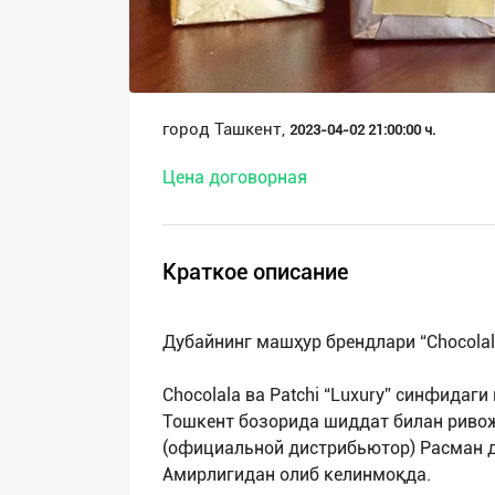
О
нас
Техническая
город Ташкент,
2023-04-02 21:00:00 ч.
поддержка
Цена договорная
Поделиться
приложением
Краткое описание
Выход
о
Дубайнинг машҳур брендлари “Chocolal
Chocolala ва Patchi “Luxury” синфидаг
Тошкент бозорида шиддат билан ривож
(официальной дистрибьютор) Расман 
Амирлигидан олиб келинмоқда.