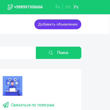
+998991506666
Ўз
O'z
Ру
Добавить объявление
Поиск
Связаться по телеграм