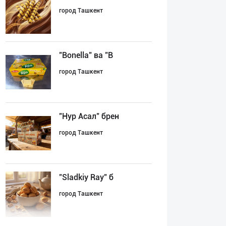
город Ташкент
"Bonella" ва "B
город Ташкент
"Нур Асал" брен
город Ташкент
"Sladkiy Ray" б
город Ташкент