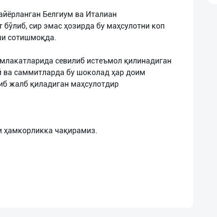
тайёрланган Белгиум ва Италиан
бўлиб, сир эмас ҳозирда бу маҳсулотни коп
ши сотишмоқда.
мамлакатларида севилиб истеъмол қилинадиган
й ва саммитларда бу шоколад ҳар доим
иб жалб қиладиган маҳсулотдир