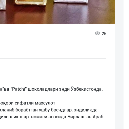
25
a”ва “Patchi” шоколадлари энди Ўзбекистонда.
и юқори сифатли маҳсулот
ланиб бораётган ушбу брендлар, эндиликда
дилерлик шартномаси асосида Бирлашган Араб