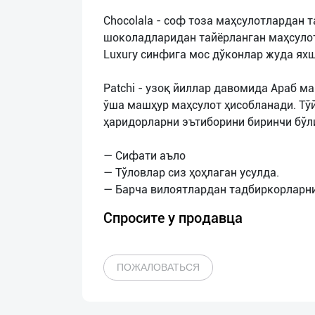
Chocolala - соф тоза маҳсулотлардан 
шоколадларидан тайёрланган маҳсулот 
Luxury синфига мос дўконлар жуда ях
Patchi - узоқ йиллар давомида Араб 
ўша машҳур маҳсулот ҳисобланади. Тў
ҳаридорларни эътиборини биринчи бўл
— Сифати аъло
— Тўловлар сиз ҳоҳлаган усулда.
Спросите у продавца
ПОЖАЛОВАТЬСЯ