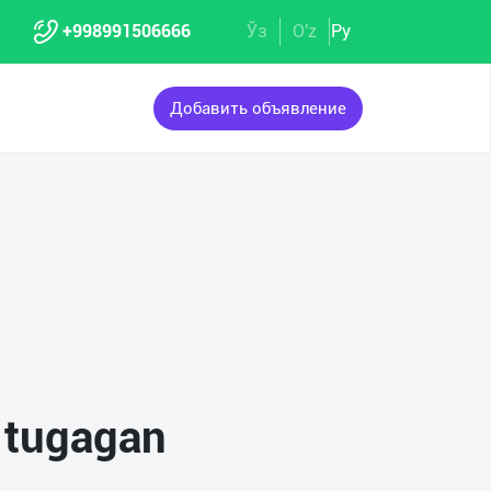
+998991506666
Ўз
O'z
Ру
Добавить объявление
i tugagan