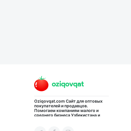
Язык
Личные
данные
Новости
2
Чаты
История
реферальных
переходов
Oziqovqat.com
Сайт для оптовых
Условия
покупателей и продавцов.
использования
Помогаем компаниям малого и
среднего бизнеса Узбекистана и
СНГ быстро найти лучших
поставщиков и новых клиентов,
FAQ
продвигать свою продукцию в