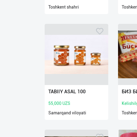
нас
Toshkent shahri
Toshken
Техническая
поддержка
Поделиться
приложением
Выход
о
TABIIY ASAL 100
БИЗ Б
55,000 UZS
Kelishi
Samarqand viloyati
Toshken