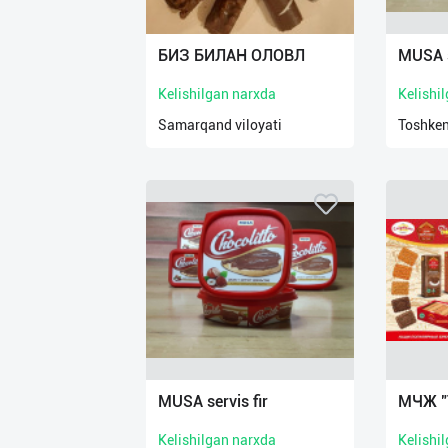
Язык
Личные
БИЗ БИЛАН ОЛОВЛ
MUSA s
данные
Kelishilgan narxda
Kelishi
Новости
Samarqand viloyati
Toshken
2
Чаты
История
реферальных
переходов
Условия
использования
FAQ
MUSA servis fir
МЧЖ "
Kelishilgan narxda
Kelishi
О