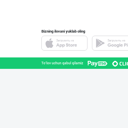
Bizning ilovani yuklab oling
To'lov uchun qabul qilamiz