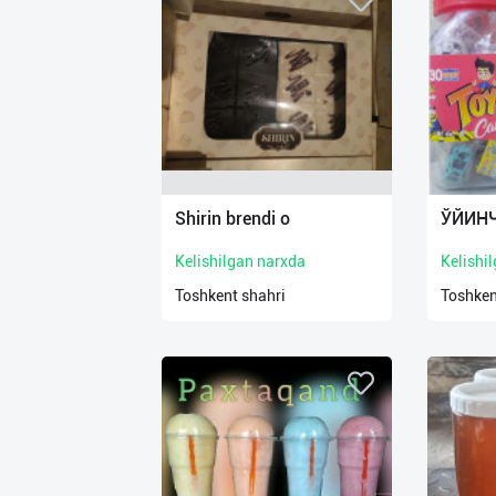
Shirin brendi o
ЎЙИН
Kelishilgan narxda
Kelishi
Toshkent shahri
Toshken