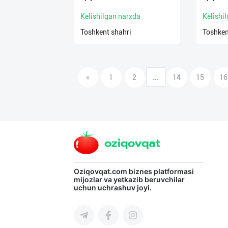
Kelishilgan narxda
Kelishi
Toshkent shahri
Toshken
...
«
1
2
14
15
16
Oziqovqat.com
biznes platformasi
mijozlar va yetkazib beruvchilar
uchun uchrashuv joyi.