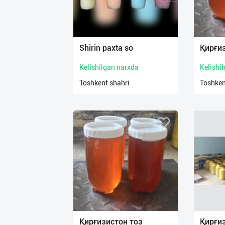
Shirin paxta so
Қирғи
Kelishilgan narxda
Kelishi
Toshkent shahri
Toshken
Қирғизистон тоз
Қирғи