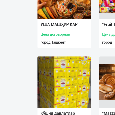
У‌ША МАШҲУР КАР
"Fruit 
Цена договорная
Цена д
город Ташкент
город 
Қўшни давлатлар
"Mazza