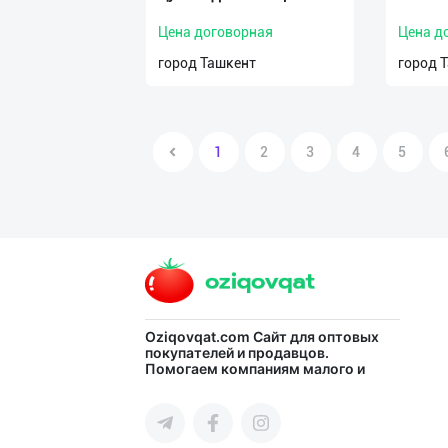
Цена договорная
Цена д
город Ташкент
город 
1
2
3
4
5
Oziqovqat.com
Сайт для оптовых
покупателей и продавцов.
Помогаем компаниям малого и
среднего бизнеса Узбекистана и
СНГ быстро найти лучших
поставщиков и новых клиентов,
продвигать свою продукцию в