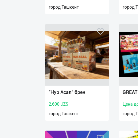
нас
город Ташкент
город 
Техническая
поддержка
Поделиться
приложением
Выход
о
"Нур Асал" брен
GREAT
2,600 UZS
Цена д
город Ташкент
город 