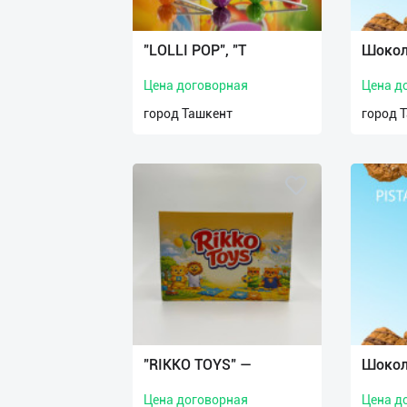
Язык
Личные
"LOLLI POP", "T
Шокол
данные
Цена договорная
Цена д
Новости
город Ташкент
город 
2
Чаты
История
реферальных
переходов
Условия
использования
FAQ
"RIKKO TOYS" —
Шокол
Цена договорная
Цена д
О