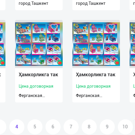
город Ташкент
город Ташкент
к
Ҳамкорликга так
Ҳамкорликга так
Цена договорная
Цена договорная
Ферганская
Ферганская
область
область
4
5
6
7
8
9
10