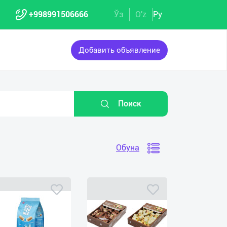
+998991506666
Ўз
O'z
Ру
Добавить объявление
Поиск
Обуна