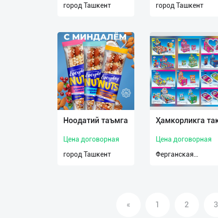
город Ташкент
город Ташкент
О
нас
Техническая
поддержка
Поделиться
приложением
Ноодатий таъмга
Ҳамкорликга та
Выход
о
Цена договорная
Цена договорная
город Ташкент
Ферганская
область
«
1
2
3