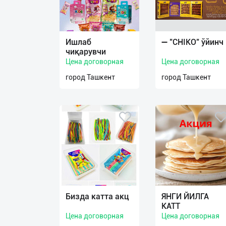
Язык
Ишлаб
➖ "CHIKO" ўйинч
Личные
чиқарувчи
данные
Цена договорная
Цена договорная
город Ташкент
город Ташкент
Новости
2
Чаты
История
реферальных
переходов
Условия
использования
Бизда катта акц
ЯНГИ ЙИЛГА
КАТТ
FAQ
Цена договорная
Цена договорная