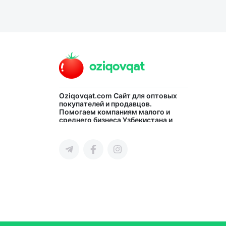
Oziqovqat.com
Сайт для оптовых
покупателей и продавцов.
Помогаем компаниям малого и
среднего бизнеса Узбекистана и
СНГ быстро найти лучших
поставщиков и новых клиентов,
продвигать свою продукцию в
интернете.