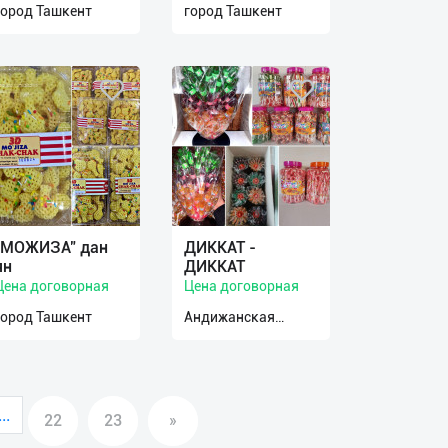
город Ташкент
город Ташкент
"МОЖИЗА" дан
ДИККАТ -
ян
ДИККАТ
Цена договорная
Цена договорная
город Ташкент
Андижанская
область
...
22
23
»