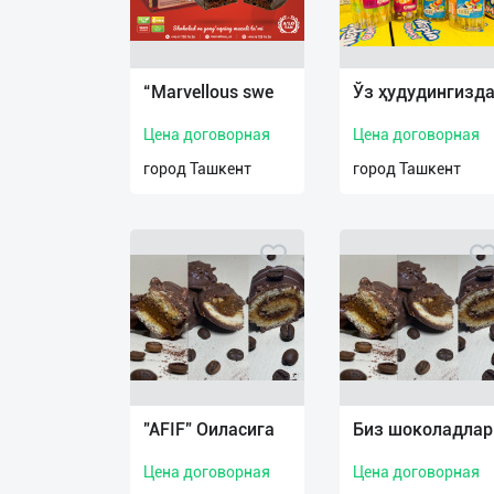
Язык
“Marvellous swe
Ўз ҳудудингизд
Личные
данные
Цена договорная
Цена договорная
город Ташкент
город Ташкент
Новости
2
Чаты
История
реферальных
переходов
Условия
использования
"AFIF" Оиласига
Биз шоколадлар
FAQ
Цена договорная
Цена договорная