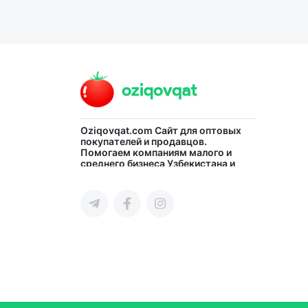
Oziqovqat.com
Сайт для оптовых
покупателей и продавцов.
Помогаем компаниям малого и
среднего бизнеса Узбекистана и
СНГ быстро найти лучших
поставщиков и новых клиентов,
продвигать свою продукцию в
интернете.