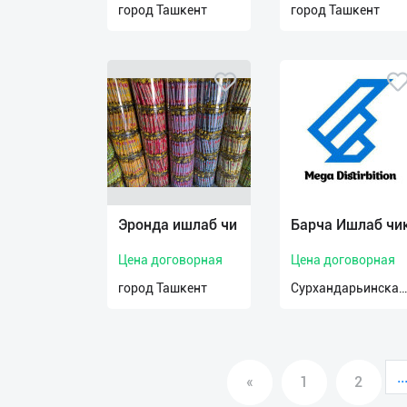
город Ташкент
город Ташкент
О
нас
Техническая
поддержка
Поделиться
приложением
Эронда ишлаб чи
Барча Ишлаб чи
Выход
о
Цена договорная
Цена договорная
город Ташкент
Сурхандарьинская
область
..
«
1
2