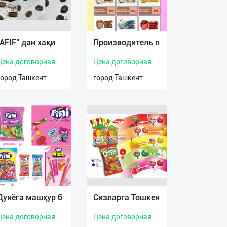
"AFIF" дан хақи
Производитель п
Цена договорная
Цена договорная
город Ташкент
город Ташкент
Дунëга машҳур б
Сизларга Тошкен
Цена договорная
Цена договорная