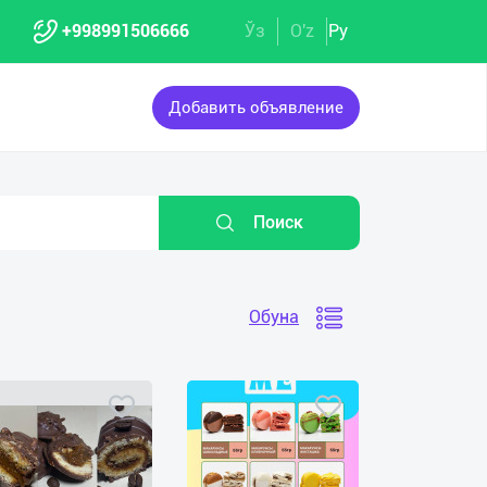
+998991506666
Ўз
O'z
Ру
Добавить объявление
Поиск
Обуна