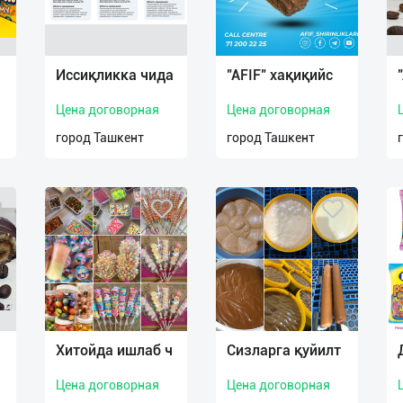
а
Иссиқликка чида
"AFIF" хақиқийс
Цена договорная
Цена договорная
город Ташкент
город Ташкент
Хитойда ишлаб ч
Сизларга қуйилт
Цена договорная
Цена договорная