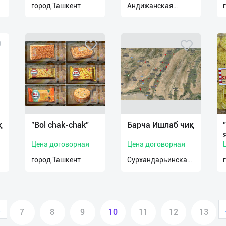
город Ташкент
Андижанская
область
қ
"Bol chak-chak"
Барча Ишлаб чиқ
Цена договорная
Цена договорная
город Ташкент
Сурхандарьинская
область
.
7
8
9
10
11
12
13