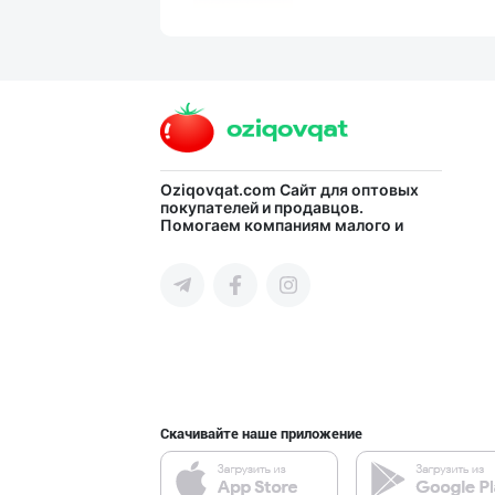
"Восточная Сказ
город Ташкент
ДУНЁНИНГ ЭНГ ЯХ
Oziqovqat.com
Сайт для оптовых
покупателей и продавцов.
Помогаем компаниям малого и
город Ташкент
среднего бизнеса Узбекистана и
СНГ быстро найти лучших
поставщиков и новых клиентов,
продвигать свою продукцию в
интернете.
"Sladkiy marmel
город Ташкент
Скачивайте наше приложение
"KUKSUBOSS", "К
город Ташкент