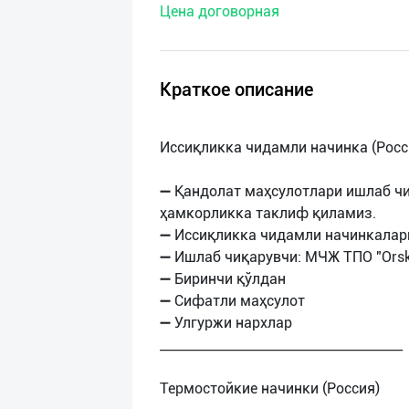
Цена договорная
нас
Техническая
поддержка
Краткое описание
Поделиться
Иссиқликка чидамли начинка (Росс
приложением
➖ Қандолат маҳсулотлари ишлаб ч
Выход
ҳамкорликка таклиф қиламиз.
о
➖ Иссиқликка чидамли начинкалар
➖ Ишлаб чиқарувчи: МЧЖ ТПО "Orsk S
➖ Биринчи қўлдан
➖ Сифатли маҳсулот
➖ Улгуржи нархлар
______________________________________
Термостойкие начинки (Россия)