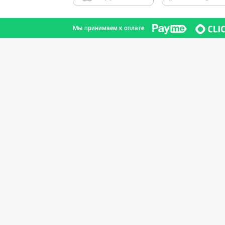
Мы принимаем к оплате
RISOLA ONA — OS
Наманганская область
GREAT SELL GROU
город Ташкент
"Sladkiy Ray" б
город Ташкент