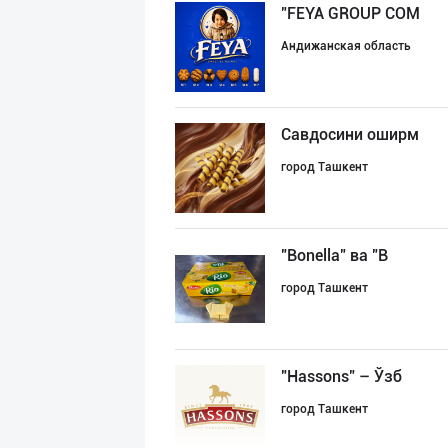
"FEYA GROUP COM
Андижанская область
Савдосини оширм
город Ташкент
"Bonella" ва "B
город Ташкент
"Hassons" – Ўзб
город Ташкент