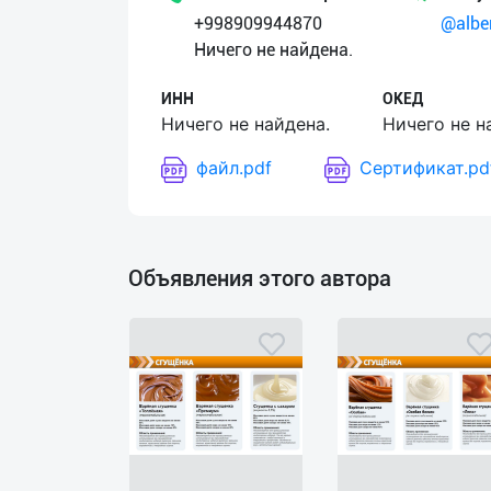
+998909944870
@alber
Язык
Ничего не найдена.
Личные
ИНН
ОКЕД
данные
Ничего не найдена.
Ничего не н
файл.pdf
Сертификат.pd
Новости
2
Чаты
Объявления этого автора
История
реферальных
переходов
Условия
использования
FAQ