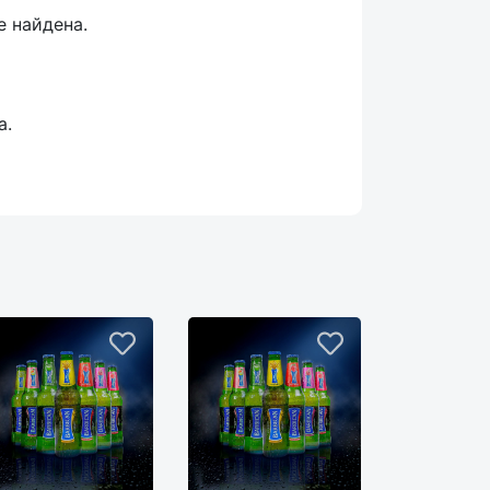
е найдена.
а.