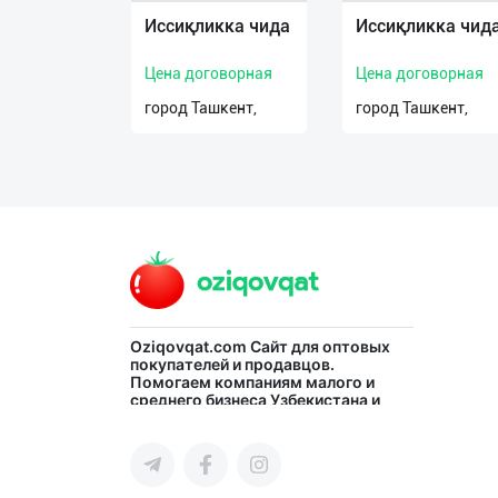
Иссиқликка чида
Иссиқликка чид
О
нас
Цена договорная
Цена договорная
город Ташкент,
город Ташкент,
Техническая
поддержка
Поделиться
приложением
Выход
о
Oziqovqat.com
Сайт для оптовых
покупателей и продавцов.
Помогаем компаниям малого и
среднего бизнеса Узбекистана и
СНГ быстро найти лучших
поставщиков и новых клиентов,
продвигать свою продукцию в
интернете.