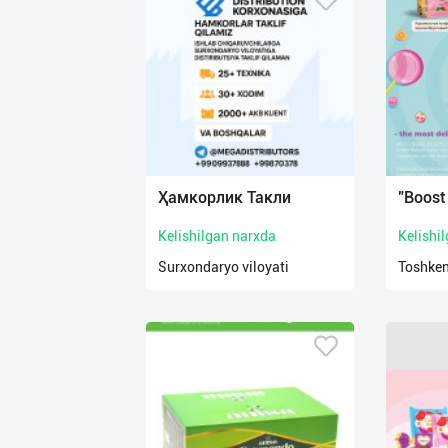
Ҳамкорлик Такли
"Boost
Kelishilgan narxda
Kelishi
Surxondaryo viloyati
Toshken