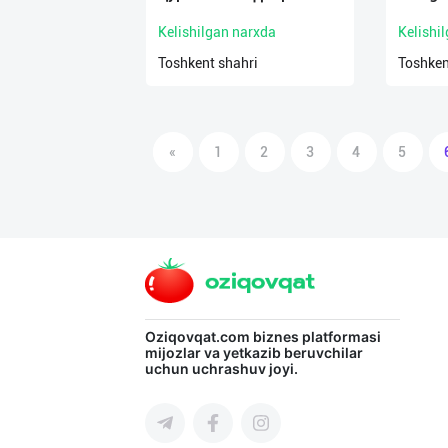
Kelishilgan narxda
Kelishi
Toshkent shahri
Toshken
«
1
2
3
4
5
Oziqovqat.com
biznes platformasi
mijozlar va yetkazib beruvchilar
uchun uchrashuv joyi.