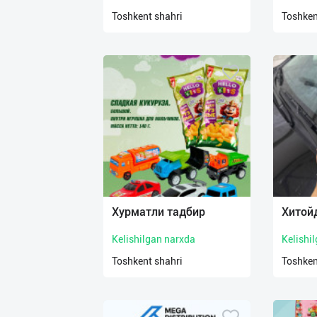
нас
Toshkent shahri
Toshken
Техническая
поддержка
Поделиться
приложением
Выход
о
Хурматли тадбир
Хитой
Kelishilgan narxda
Kelishi
Toshkent shahri
Toshken