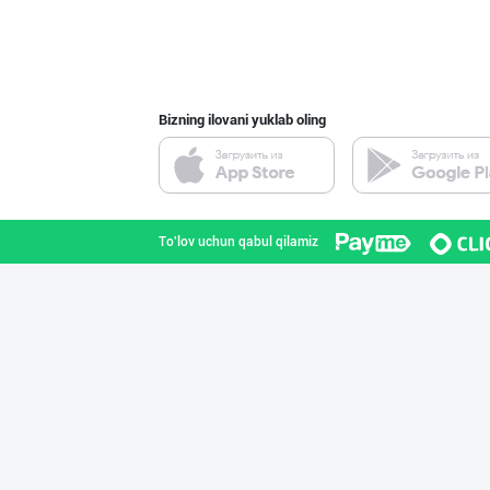
Bizning ilovani yuklab oling
To'lov uchun qabul qilamiz