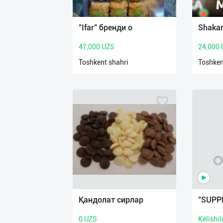
Язык
Личные
"Ifar" бренди о
Shakar
данные
47,000 UZS
24,000
Новости
Toshkent shahri
Toshken
2
Чаты
История
реферальных
переходов
Условия
использования
FAQ
Қандолат сирлар
"SUPP
0 UZS
Kelishi
О