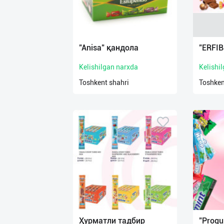
"Anisa" қандола
"ERFIB
Kelishilgan narxda
Kelishi
Toshkent shahri
Toshken
Ҳурматли тадбир
"Progu