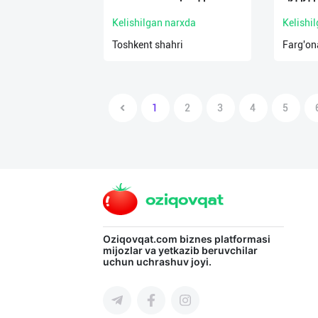
Kelishilgan narxda
Kelishi
Toshkent shahri
Farg'ona
1
2
3
4
5
Oziqovqat.com
biznes platformasi
mijozlar va yetkazib beruvchilar
uchun uchrashuv joyi.