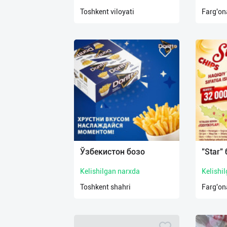
нас
Toshkent viloyati
Farg'ona
Техническая
поддержка
Поделиться
приложением
Выход
о
Ўзбекистон бозо
"Star"
Kelishilgan narxda
Kelishi
Toshkent shahri
Farg'ona