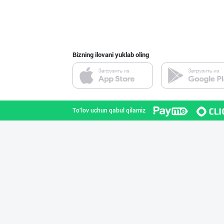
Bizning ilovani yuklab oling
To'lov uchun qabul qilamiz