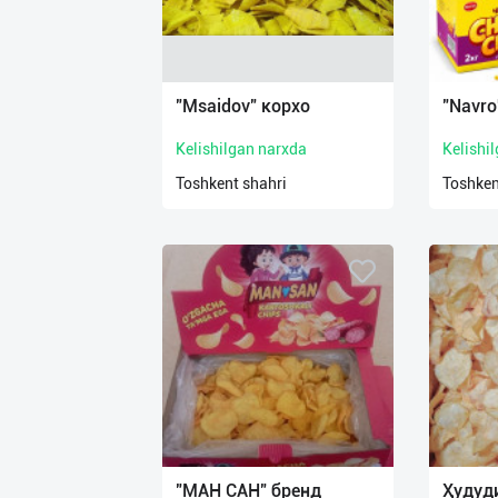
"Msaidov" корхо
"Navro
Kelishilgan narxda
Kelishi
Toshkent shahri
Toshken
"МАН САН" бренд
Ҳудуд