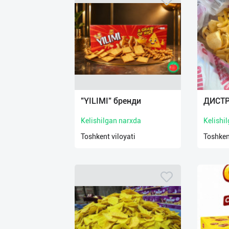
"YILIMI" бренди
ДИСТ
Kelishilgan narxda
Kelishi
Toshkent viloyati
Toshken