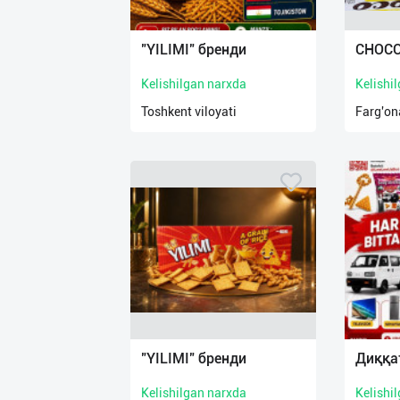
Язык
Личные
"YILIMI" бренди
CHOCO
данные
Kelishilgan narxda
Kelishi
Новости
Toshkent viloyati
Farg'ona
2
Чаты
История
реферальных
переходов
Условия
использования
FAQ
"YILIMI" бренди
Диққа
Kelishilgan narxda
Kelishi
О