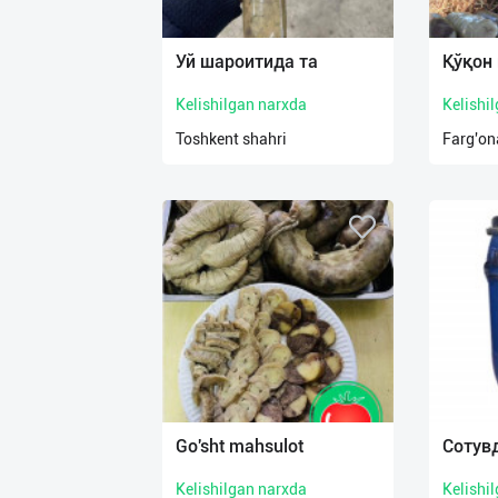
Язык
Личные
Уй шароитида та
Қўқон
данные
Kelishilgan narxda
Kelishi
Новости
Toshkent shahri
Farg'ona
2
Чаты
История
реферальных
переходов
Условия
использования
FAQ
Go'sht mahsulot
Сотувд
Kelishilgan narxda
Kelishi
О