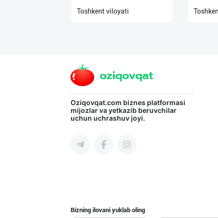
нас
Toshkent viloyati
Toshken
Техническая
поддержка
Поделиться
приложением
Oziqovqat.com
biznes platformasi
Выход
mijozlar va yetkazib beruvchilar
о
uchun uchrashuv joyi.
Bizning ilovani yuklab oling