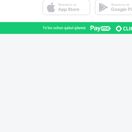
To'lov uchun qabul qilamiz