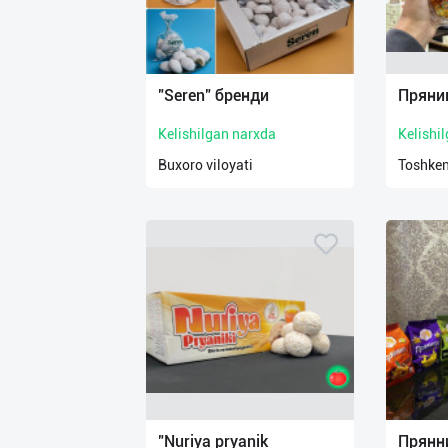
"Seren" бренди
Пряни
Kelishilgan narxda
Kelishi
Buxoro viloyati
Toshken
"Nuriya pryanik
Прянн