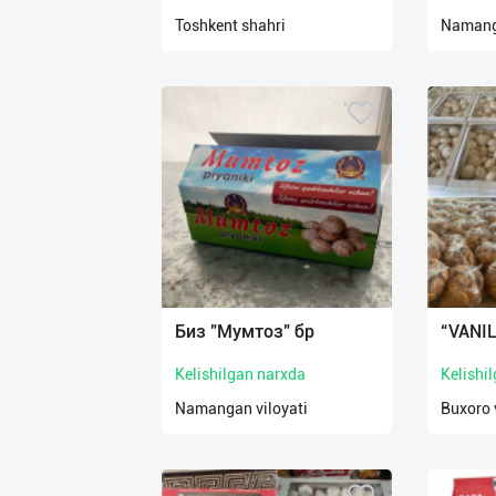
нас
Toshkent shahri
Namanga
Техническая
поддержка
Поделиться
приложением
Выход
о
Биз "Мумтоз" бр
“VANIL
Kelishilgan narxda
Kelishi
Namangan viloyati
Buxoro 