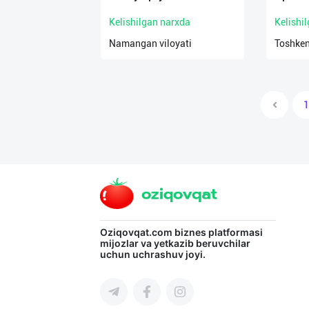
Kelishilgan narxda
Kelishi
Namangan viloyati
Toshken
1
Oziqovqat.com
biznes platformasi
mijozlar va yetkazib beruvchilar
uchun uchrashuv joyi.