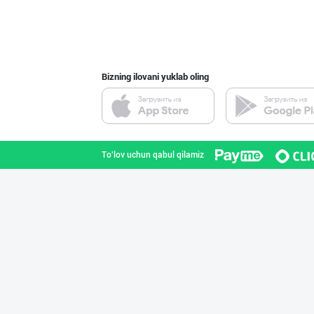
Bizning ilovani yuklab oling
To'lov uchun qabul qilamiz