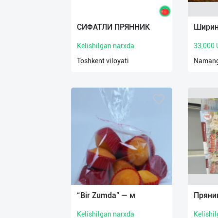
Язык
Личные
СИФАТЛИ ПРЯННИК
Ширин
данные
Kelishilgan narxda
33,000
Новости
Toshkent viloyati
Namanga
2
Чаты
История
реферальных
переходов
Условия
использования
FAQ
“Bir Zumda” — м
Пряни
Kelishilgan narxda
Kelishi
О