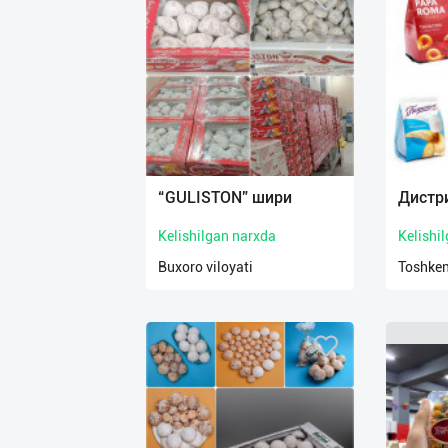
“GULISTON” шири
Дистр
Kelishilgan narxda
Kelishi
Buxoro viloyati
Toshken