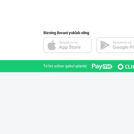
Bizning ilovani yuklab oling
To'lov uchun qabul qilamiz