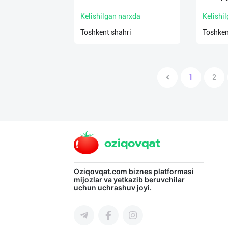
Kelishilgan narxda
Kelishi
Toshkent shahri
Toshken
1
2
Oziqovqat.com
biznes platformasi
mijozlar va yetkazib beruvchilar
uchun uchrashuv joyi.