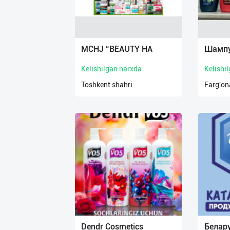
MCHJ “BEAUTY HA
Шампу
Kelishilgan narxda
Kelishi
Toshkent shahri
Farg'ona
Dendr Cosmetics
Белар