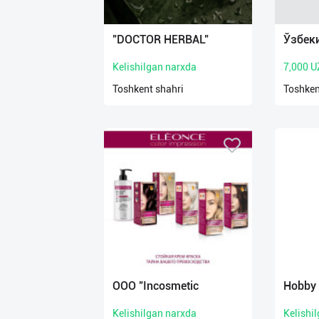
Язык
Личные
"DOCTOR HERBAL"
Ўзбек
данные
Kelishilgan narxda
7,000 U
Новости
Toshkent shahri
Toshken
2
Чаты
История
реферальных
переходов
Условия
использования
FAQ
OOO "Incosmetic
Hobby
Kelishilgan narxda
Kelishi
О