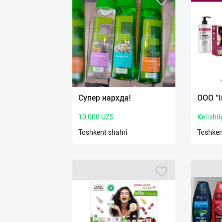
Супер нархда!
OOO "I
10,000 UZS
Kelishi
Toshkent shahri
Toshken