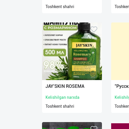
нас
Toshkent shahri
Toshken
Техническая
поддержка
Поделиться
приложением
Выход
о
JAY’SKIN ROSEMA
"Русск
Kelishilgan narxda
Kelishi
Toshkent shahri
Toshken