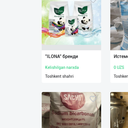
"ILONA" бренди
Истем
Kelishilgan narxda
0 UZS
Toshkent shahri
Toshken