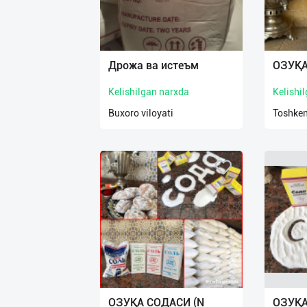
Дрожа ва истеъм
ОЗУҚА
Kelishilgan narxda
Kelishi
Buxoro viloyati
Toshken
ОЗУҚА СОДАСИ (N
ОЗУҚА