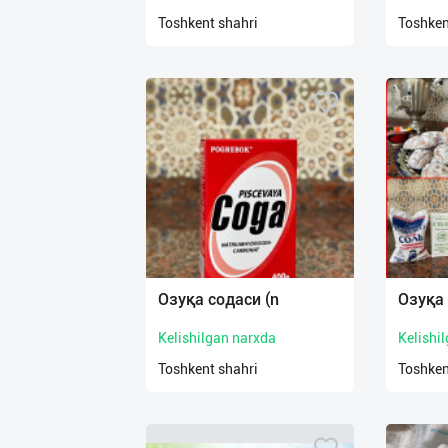
нас
Toshkent shahri
Toshken
Техническая
поддержка
Поделиться
приложением
Выход
о
Озуқа содаси (n
Озуқа 
Kelishilgan narxda
Kelishi
Toshkent shahri
Toshken