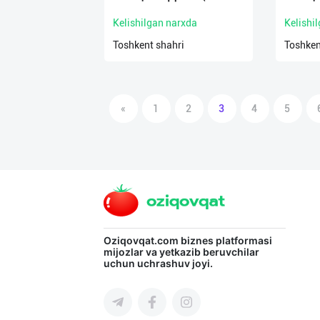
Kelishilgan narxda
Kelishi
Toshkent shahri
Toshken
«
1
2
3
4
5
Oziqovqat.com
biznes platformasi
mijozlar va yetkazib beruvchilar
uchun uchrashuv joyi.