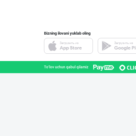
Bizning ilovani yuklab oling
To'lov uchun qabul qilamiz