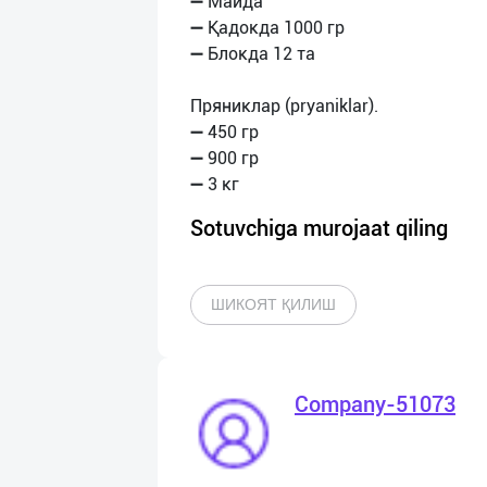
➖ Майда
➖ Қадокда 1000 гр
➖ Блокда 12 та
Пряниклар (pryaniklar).
➖ 450 гр
➖ 900 гр
Sotuvchiga murojaat qiling
ШИКОЯТ ҚИЛИШ
Company-51073