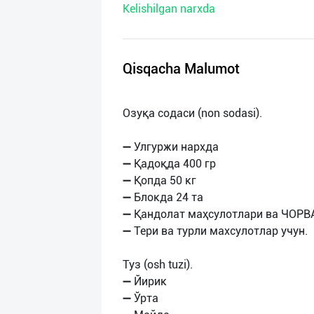
Kelishilgan narxda
нас
Техническая
поддержка
Qisqacha Malumot
Поделиться
Озуқа содаси (non sodasi).
приложением
➖ Улгуржи нархда
Выход
➖ Қадоқда 400 гр
о
➖ Қопда 50 кг
➖ Блокда 24 та
➖ Қандолат маҳсулотлари ва ЧОРВ
➖ Тери ва турли махсулотлар учун.
Туз (osh tuzi).
➖ Йирик
➖ Ўрта