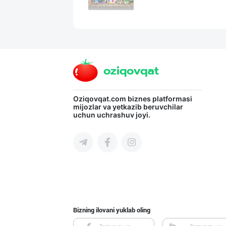
Асл белгиси учу
Toshkent shahri
Жанубий Корея в
Oziqovqat.com
biznes platformasi
mijozlar va yetkazib beruvchilar
uchun uchrashuv joyi.
Navoiy viloyati
Гигиеник восита
Toshkent shahri
Bizning ilovani yuklab oling
Ишлаб чиқариш у