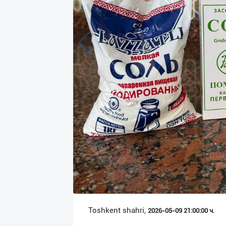
Язык
Личные
данные
Новости
2
Чаты
История
реферальных
переходов
Условия
использования
FAQ
Toshkent shahri,
2026-05-09 21:00:00 ч.
О