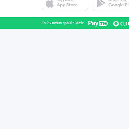
Toshkent viloyati
To'lov uchun qabul qilamiz
ХИТОЙ ва КОРЕЯ
Toshkent shahri
"Gold Teks" тек
Toshkent shahri
Сотуви тез маҳс
Buxoro viloyati