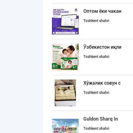
Оптом ёки чакан
Toshkent shahri
Ўзбекистон иқли
Toshkent shahri
Хўжалик совун с
Toshkent shahri
Guldon Sharq In
Toshkent shahri