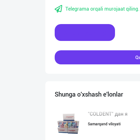
Telegrama orqali murojaat qiling.
Xabar yozing
Qo
Shunga o'xshash e'lonlar
"COLDENT" дан я
Samarqand viloyati