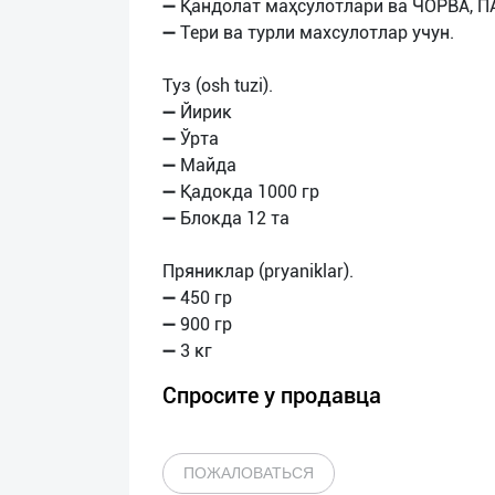
➖ Қандолат маҳсулотлари ва ЧОРВА, 
➖ Тери ва турли махсулотлар учун.
Туз (osh tuzi).
➖ Йирик
➖ Ўрта
➖ Майда
➖ Қадокда 1000 гр
➖ Блокда 12 та
Пряниклар (pryaniklar).
➖ 450 гр
➖ 900 гр
Спросите у продавца
ПОЖАЛОВАТЬСЯ