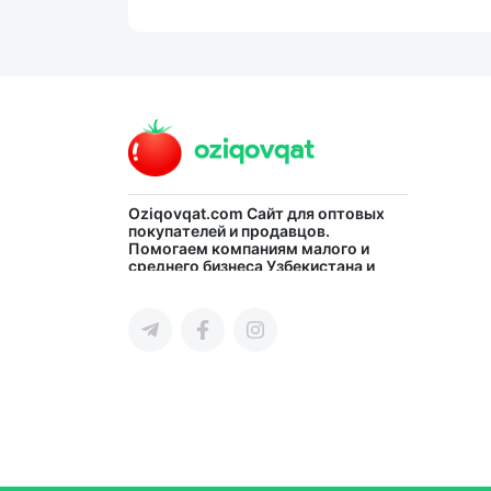
Oziqovqat.com
Сайт для оптовых
покупателей и продавцов.
Помогаем компаниям малого и
среднего бизнеса Узбекистана и
СНГ быстро найти лучших
поставщиков и новых клиентов,
продвигать свою продукцию в
интернете.