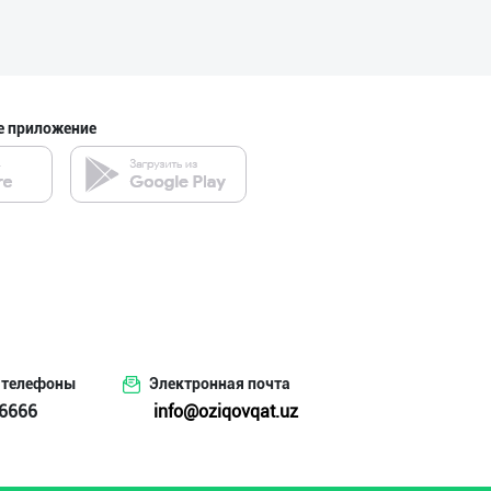
Хўжалик совун с
город Ташкент
е приложение
Flovell Care –
город Ташкент
Гигиеник восита
город Ташкент
 телефоны
Электронная почта
6666
info@oziqovqat.uz
PREDO брендинин