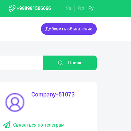
+998991506666
Ўз
O'z
Ру
Добавить объявление
Поиск
Company-51073
Связаться по телеграм