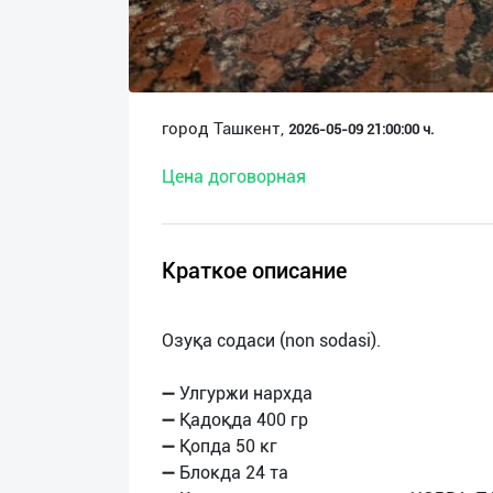
О
нас
Техническая
город Ташкент,
2026-05-09 21:00:00 ч.
поддержка
Цена договорная
Поделиться
приложением
Краткое описание
Выход
о
Озуқа содаси (non sodasi).
➖ Улгуржи нархда
➖ Қадоқда 400 гр
➖ Қопда 50 кг
➖ Блокда 24 та