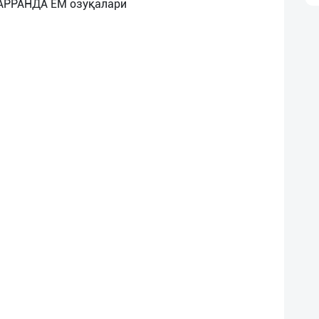
ПАРРАНДА ЕМ озуқалари