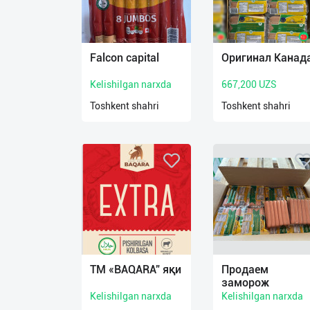
Язык
Falcon capital
Оригинал Канад
Личные
данные
Kelishilgan narxda
667,200 UZS
Toshkent shahri
Toshkent shahri
Новости
2
Чаты
История
реферальных
переходов
Условия
использования
ТМ «BAQARA” яқи
Продаем
заморож
FAQ
Kelishilgan narxda
Kelishilgan narxda