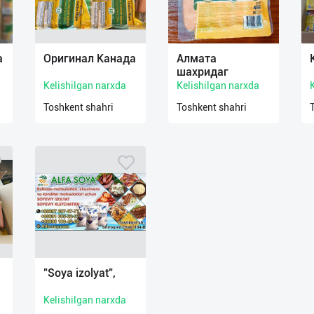
а
Оригинал Канада
Алмата
шахридаг
Kelishilgan narxda
Kelishilgan narxda
Toshkent shahri
Toshkent shahri
"Soya izolyat",
Kelishilgan narxda