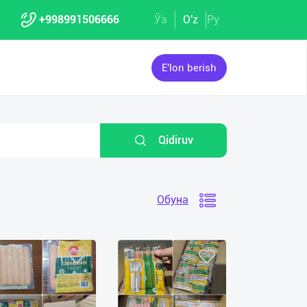
+998991506666
Ўз
O'z
Ру
E'lon berish
Qidiruv
Обуна