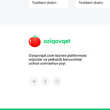
Toshkent shahri
Toshkent shahri
О
нас
Техническая
поддержка
Поделиться
приложением
Oziqovqat.com
biznes platformasi
mijozlar va yetkazib beruvchilar
Выход
uchun uchrashuv joyi.
о