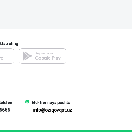
klab oling
telefon
Elektronnaya pochta
6666
info@oziqovqat.uz