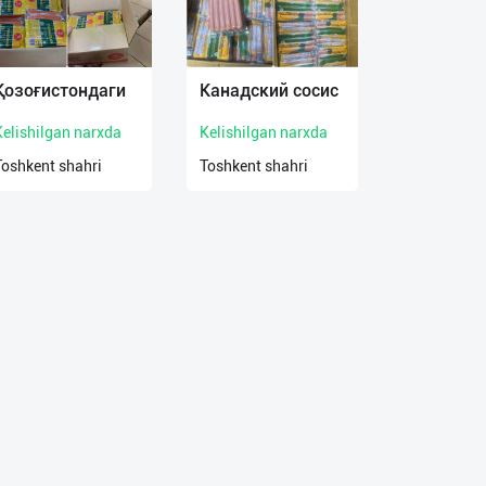
Қозоғистондаги
Канадский сосис
Kelishilgan narxda
Kelishilgan narxda
Toshkent shahri
Toshkent shahri