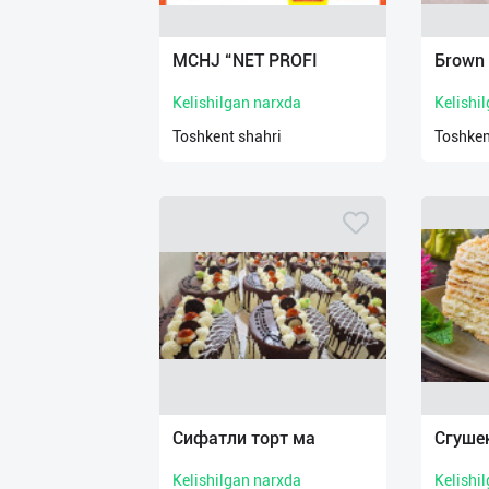
Язык
Личные
MCHJ “NET PROFI
Бrown 
данные
Kelishilgan narxda
Kelishi
Новости
Toshkent shahri
Toshken
2
Чаты
История
реферальных
переходов
Условия
использования
FAQ
Сифатли торт ма
Cгуше
Kelishilgan narxda
Kelishi
О