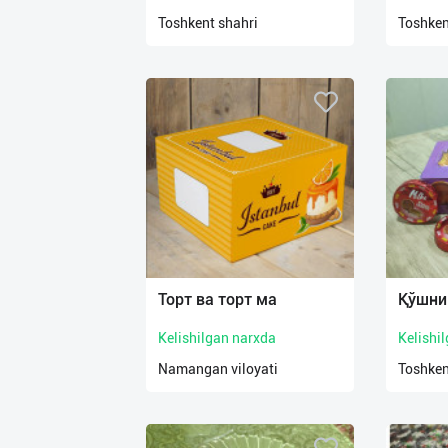
нас
Toshkent shahri
Toshken
Техническая
поддержка
Поделиться
приложением
Выход
о
Торт ва торт ма
Қўшни
Kelishilgan narxda
Kelishi
Namangan viloyati
Toshken