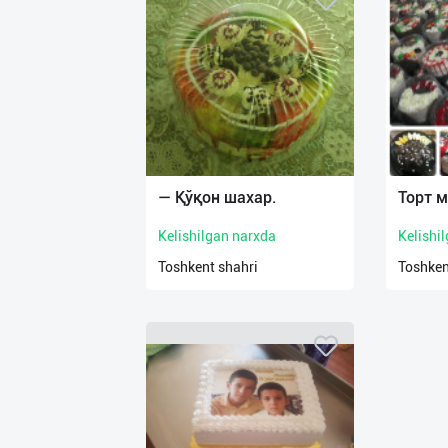
— Қўқон шахар.
Торт 
Kelishilgan narxda
Kelishi
Toshkent shahri
Toshken