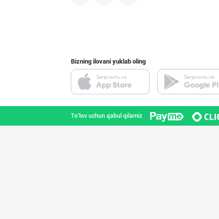
Bizning ilovani yuklab oling
To'lov uchun qabul qilamiz