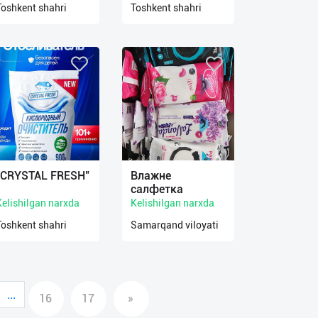
Toshkent shahri
Toshkent shahri
"CRYSTAL FRESH"
Влажне
салфетка
Kelishilgan narxda
Kelishilgan narxda
Toshkent shahri
Samarqand viloyati
...
16
17
»