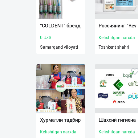
Язык
"COLDENT" бренд
Россиянинг "Rev
Личные
данные
0 UZS
Kelishilgan narxda
Samarqand viloyati
Toshkent shahri
Новости
2
Чаты
История
реферальных
переходов
Условия
использования
Ҳурматли тадбир
Шахсий гигиена
FAQ
Kelishilgan narxda
Kelishilgan narxda