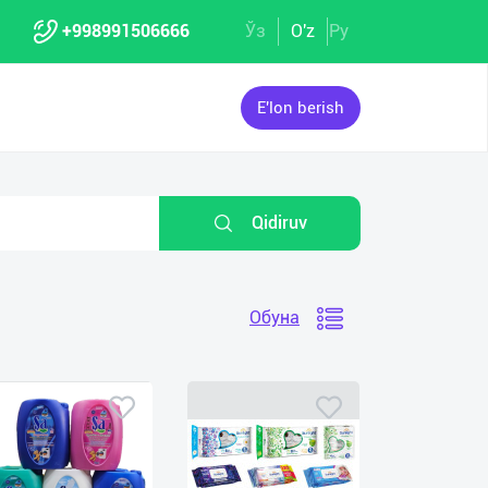
+998991506666
Ўз
O'z
Ру
E'lon berish
Qidiruv
Обуна