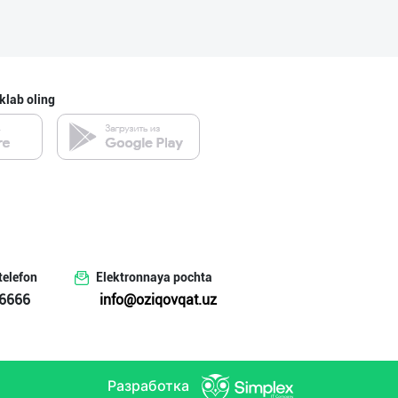
klab oling
telefon
Elektronnaya pochta
6666
info@oziqovqat.uz
Разработка