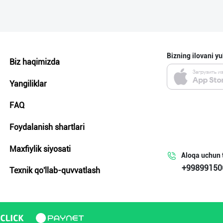
Bizning ilovani yu
Biz haqimizda
Yangiliklar
FAQ
Foydalanish shartlari
Maxfiylik siyosati
Aloqa uchun 
+99899150
Texnik qo'llab-quvvatlash