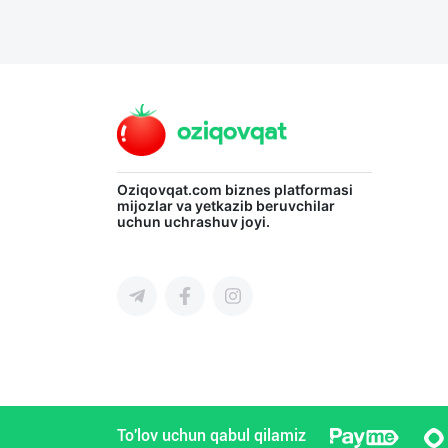
Oziqovqat.com
biznes platformasi
mijozlar va yetkazib beruvchilar
uchun uchrashuv joyi.
To'lov uchun qabul qilamiz