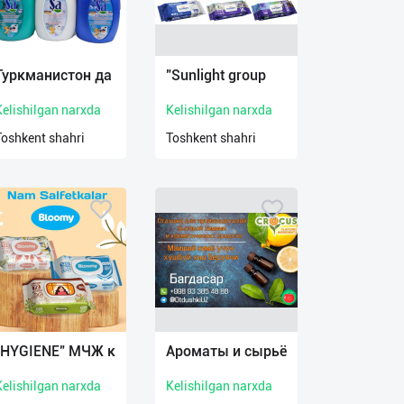
Туркманистон да
"Sunlight group
Kelishilgan narxda
Kelishilgan narxda
Toshkent shahri
Toshkent shahri
"HYGIENE" МЧЖ к
Ароматы и сырьё
Kelishilgan narxda
Kelishilgan narxda