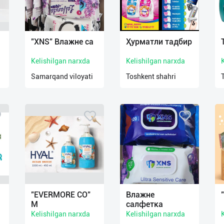
"XNS" Влажне са
Ҳурматли тадбир
Kelishilgan narxda
Kelishilgan narxda
Samarqand viloyati
Toshkent shahri
"EVERMORE CO"
Влажне
М
салфетка
Kelishilgan narxda
Kelishilgan narxda