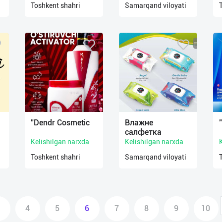
Toshkent shahri
Samarqand viloyati
"Dendr Cosmetic
Влажне
салфетка
Kelishilgan narxda
Kelishilgan narxda
Toshkent shahri
Samarqand viloyati
4
5
6
7
8
9
10