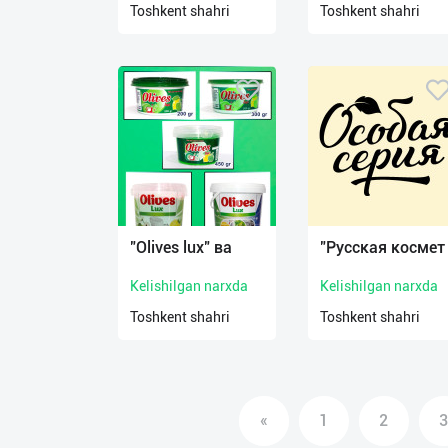
Toshkent shahri
Toshkent shahri
О
нас
Техническая
поддержка
Поделиться
приложением
"Olives lux" ва
"Русская космет
Выход
о
Kelishilgan narxda
Kelishilgan narxda
Toshkent shahri
Toshkent shahri
«
1
2
3