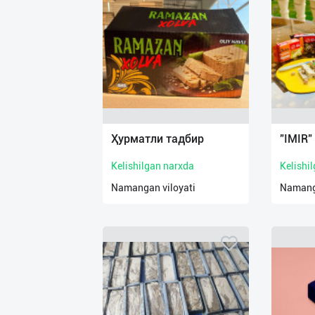
Ҳурматли тадбир
"IMIR"
Kelishilgan narxda
Kelishi
Namangan viloyati
Namanga