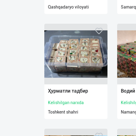
нас
Qashqadaryo viloyati
Samarqa
Техническая
поддержка
Поделиться
приложением
Выход
о
Ҳурматли тадбир
Водий
Kelishilgan narxda
Kelishi
Toshkent shahri
Namanga