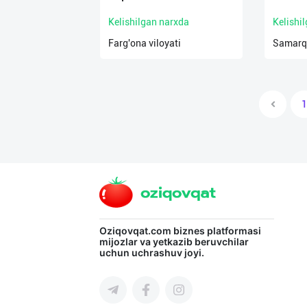
Kelishilgan narxda
Kelishi
Farg'ona viloyati
Samarqa
1
Oziqovqat.com
biznes platformasi
mijozlar va yetkazib beruvchilar
uchun uchrashuv joyi.