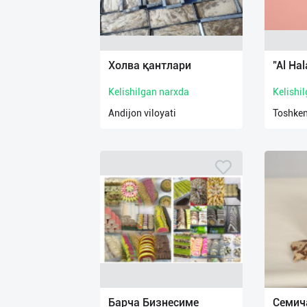
Холва қантлари
"Al Hal
Kelishilgan narxda
Kelishi
Andijon viloyati
Toshken
Барча Бизнесиме
Семич