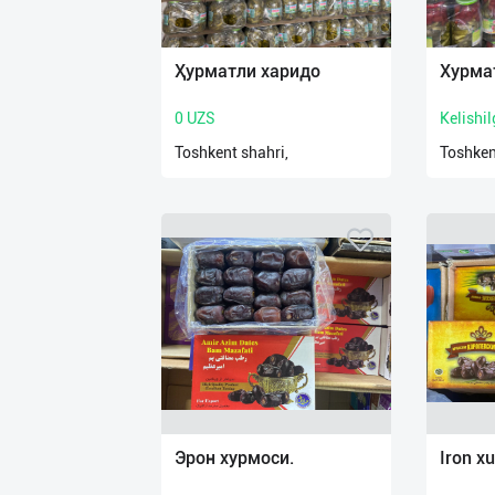
Ҳурматли харидо
Хурма
0 UZS
Kelishi
Toshkent shahri,
Toshken
Эрон хурмоси.
Iron x