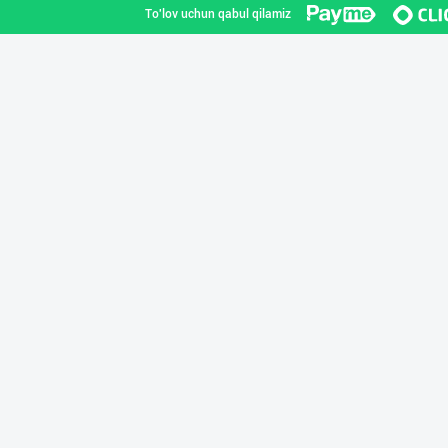
To'lov uchun qabul qilamiz