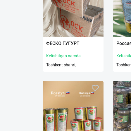
нас
Техническая
поддержка
Поделиться
ФЕСКО ГУГУРТ
Россия
приложением
Kelishilgan narxda
Kelishi
Выход
Toshkent shahri,
Toshken
о