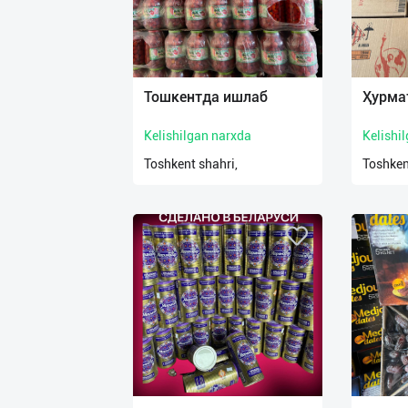
Тошкентда ишлаб
Ҳурма
Kelishilgan narxda
Kelishi
Toshkent shahri,
Toshken