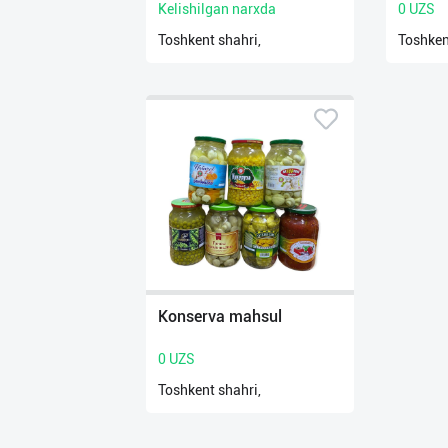
Kelishilgan narxda
0 UZS
Toshkent shahri,
Toshken
Konserva mahsul
0 UZS
Toshkent shahri,