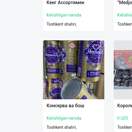
Кенг Ассортимен
"Medjo
Kelishilgan narxda
Kelishi
Toshkent shahri,
Toshken
Консерва ва бош
Корол
Kelishilgan narxda
0 UZS
Toshkent shahri,
Toshken