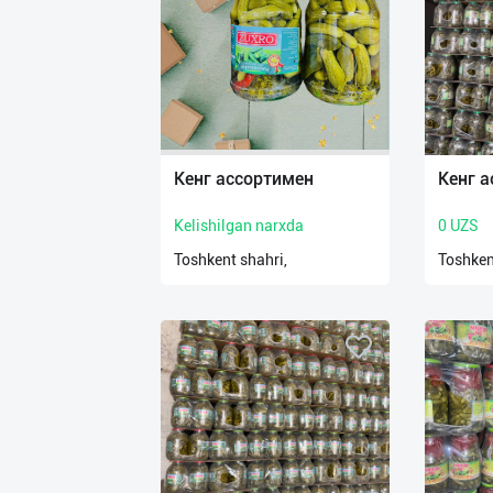
Кенг ассортимен
Кенг 
Kelishilgan narxda
0 UZS
Toshkent shahri,
Toshken