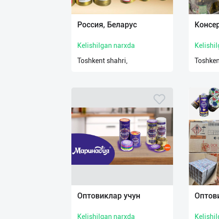
Россия, Беларус
Консе
Kelishilgan narxda
Kelishi
Toshkent shahri,
Toshken
Оптовиклар учун
Оптов
Kelishilgan narxda
Kelishi