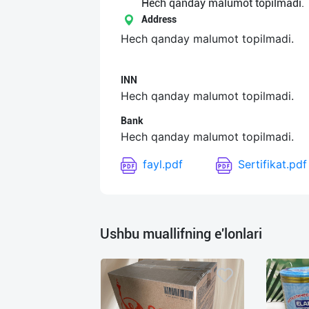
Язык
Hech qanday malumot topilmadi.
Address
Личные
Hech qanday malumot topilmadi.
данные
INN
Новости
Hech qanday malumot topilmadi.
2
Чаты
Bank
Hech qanday malumot topilmadi.
История
fayl.pdf
Sertifikat.pdf
реферальных
переходов
Условия
Ushbu muallifning e'lonlari
использования
FAQ
О