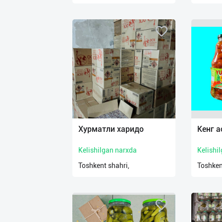
Хурматли харидо
Кенг 
Kelishilgan narxda
Kelishi
Toshkent shahri,
Toshken