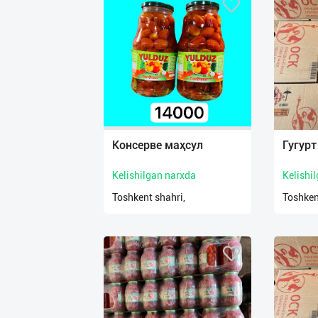
Консерве маҳсул
Гугурт
Kelishilgan narxda
Kelishi
Toshkent shahri,
Toshken