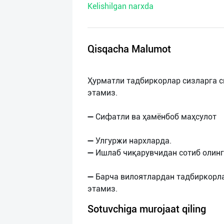
Kelishilgan narxda
нас
Техническая
поддержка
Qisqacha Malumot
Поделиться
Ҳурматли тадбиркорлар сизларга с
приложением
этамиз.
Выход
➖ Сифатли ва ҳамёнбоб маҳсулот
о
➖ Улгуржи нархларда.
➖ Ишлаб чиқарувчидан сотиб олинг
➖ Барча вилоятлардан тадбиркорл
Sotuvchiga murojaat qiling