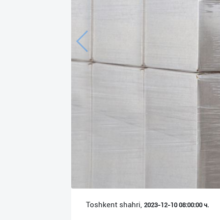
Язык
Личные
данные
Новости
2
Чаты
История
реферальных
переходов
Условия
использования
FAQ
Toshkent shahri,
2023-12-10 08:00:00 ч.
О