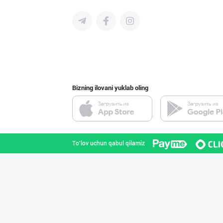
Ҳурматли мижозл
Toshkent shahri
Bizning ilovani yuklab oling
"AVELLA GROUP"
Toshkent shahri
To'lov uchun qabul qilamiz
PREDO брендинин
Toshkent shahri
Шахсий гигиена