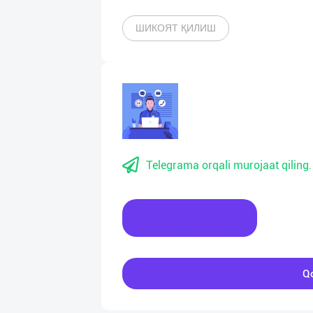
ШИКОЯТ ҚИЛИШ
Telegrama orqali murojaat qiling.
Xabar yozing
Qo