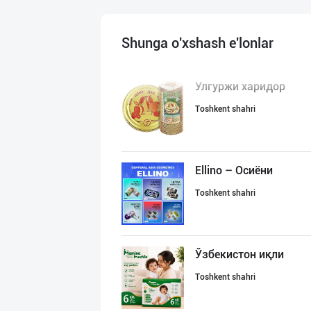
Shunga o'xshash e'lonlar
Улгуржи харидор
Toshkent shahri
Ellino – Осиёни
Toshkent shahri
Ўзбекистон иқли
Toshkent shahri