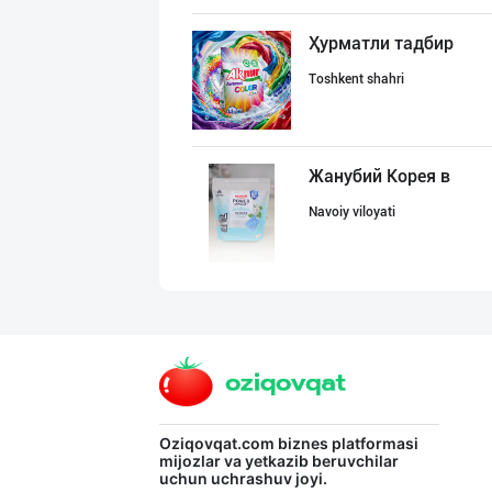
Ҳурматли тадбир
Toshkent shahri
Жанубий Корея в
Navoiy viloyati
Машҳур PREDO бр
Toshkent shahri
Оптом ёки чакан
Oziqovqat.com
biznes platformasi
mijozlar va yetkazib beruvchilar
uchun uchrashuv joyi.
Toshkent shahri