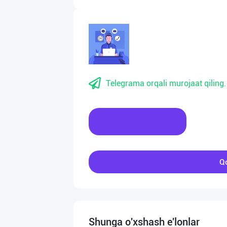
Telegrama orqali murojaat qiling.
Xabar yozing
Qo
Shunga o'xshash e'lonlar