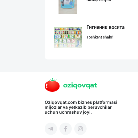
Navoiy viloyati
Гигиеник восита
Toshkent shahri
"AVELLA GROUP"
Toshkent shahri
Оптом ёки чакан
Oziqovqat.com
biznes platformasi
mijozlar va yetkazib beruvchilar
uchun uchrashuv joyi.
Toshkent shahri