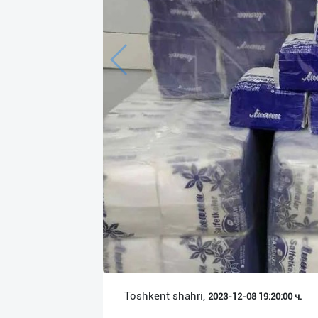
Язык
Личные
данные
Новости
2
Чаты
История
реферальных
переходов
Условия
использования
FAQ
Toshkent shahri,
2023-12-08 19:20:00 ч.
О