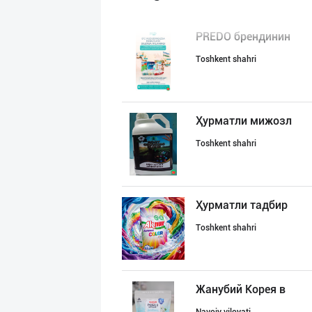
PREDO брендинин
Toshkent shahri
Ҳурматли мижозл
Toshkent shahri
Ҳурматли тадбир
Toshkent shahri
Жанубий Корея в