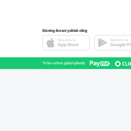
Диққат! Ўзбекис
Toshkent shahri
Bizning ilovani yuklab oling
"Gold Teks" тек
Toshkent shahri
To'lov uchun qabul qilamiz
Flovell Care –
Toshkent shahri
Шахсий гигиена
Sirdaryo viloyati