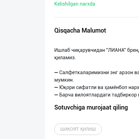
Kelishilgan narxda
нас
Техническая
поддержка
Qisqacha Malumot
Поделиться
Ишлаб чиқарувчидан "ЛИАНА" брен
приложением
қиламиз.
Выход
➖ Салфеткаларимизни энг арзон в
о
мумкин.
➖ Юқори сифатли ва ҳамёнбоп нарх
Sotuvchiga murojaat qiling
ШИКОЯТ ҚИЛИШ