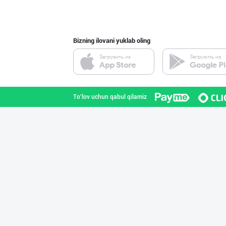
Toshkent shahri
Bizning ilovani yuklab oling
"KARAK GOAL" Ту
Toshkent shahri
To'lov uchun qabul qilamiz
Ўзбекистонда қа
Toshkent shahri
Ўзбекистонда қа
Toshkent shahri