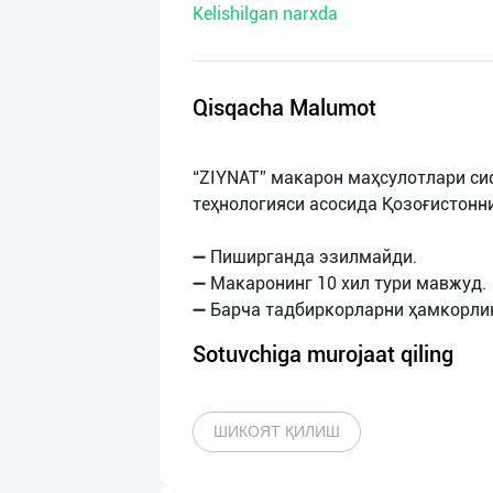
Kelishilgan narxda
нас
Техническая
поддержка
Qisqacha Malumot
Поделиться
“ZIYNAT” макарон маҳсулотлари си
приложением
теҳнологияси асосида Қозоғистонн
Выход
➖ Пиширганда эзилмайди.
о
➖ Макаронинг 10 хил тури мавжуд.
Sotuvchiga murojaat qiling
ШИКОЯТ ҚИЛИШ