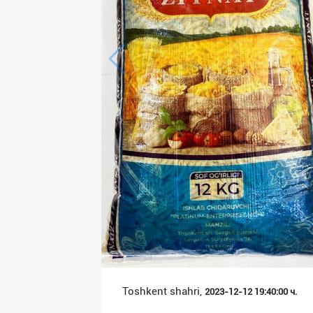
Язык
Личные
данные
Новости
2
Чаты
История
реферальных
переходов
Условия
использования
FAQ
Toshkent shahri,
2023-12-12 19:40:00 ч.
О