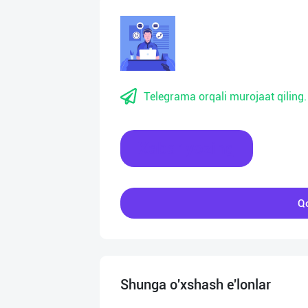
Telegrama orqali murojaat qiling.
Xabar yozing
Qo
Shunga o'xshash e'lonlar