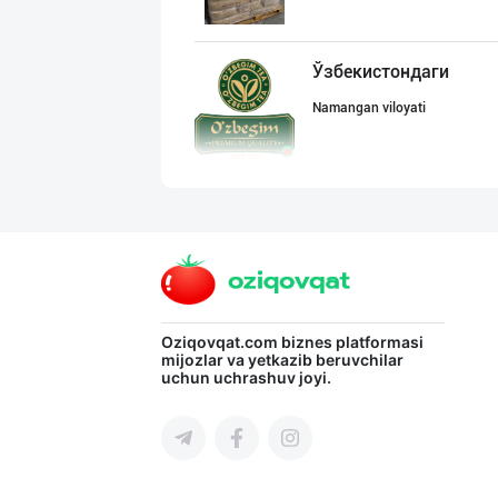
Ўзбекистондаги
Namangan viloyati
"ALTHAUS GRÜN M
Toshkent shahri
PRIME TEA — ПРЕ
Oziqovqat.com
biznes platformasi
mijozlar va yetkazib beruvchilar
uchun uchrashuv joyi.
Toshkent shahri
ROYAL LIFE — PR