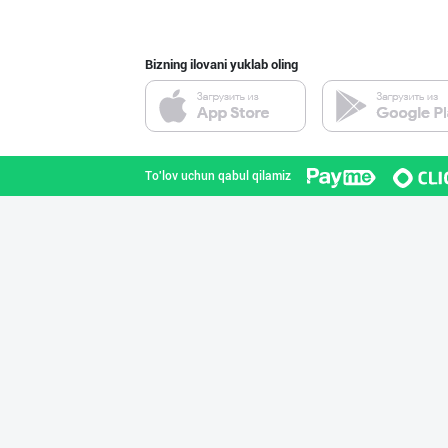
Bizning ilovani yuklab oling
ДУНЁНИНГ ЭНГ ЯХ
Toshkent shahri
To'lov uchun qabul qilamiz
Шоколад мавсуми
Toshkent shahri
"FEYA GROUP COM
Andijon viloyati
“Marvellous swe