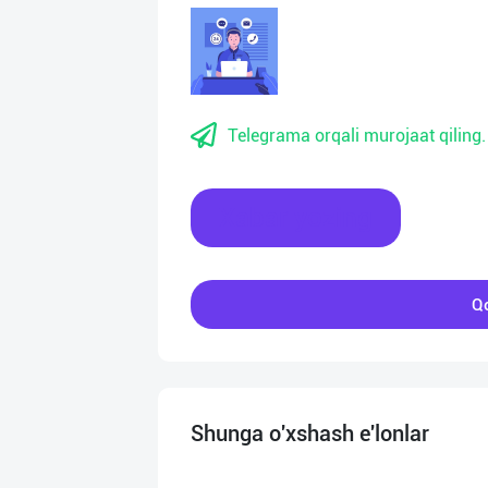
Telegrama orqali murojaat qiling.
Xabar yozing
Qo
Shunga o'xshash e'lonlar