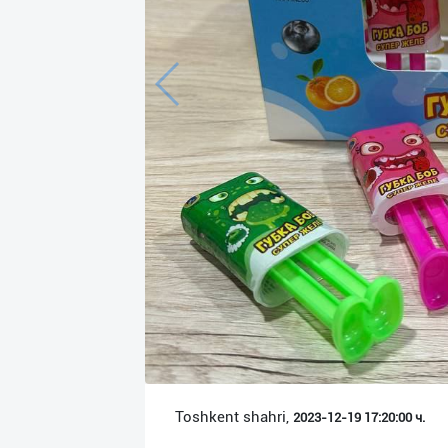
Язык
Личные
данные
Новости
2
Чаты
История
реферальных
переходов
Условия
использования
FAQ
Toshkent shahri,
2023-12-19 17:20:00 ч.
О