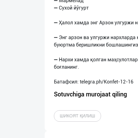
➖ Мармелад
➖ Сухой йўгурт
➖ Ҳалол хамда энг Арзон улгуржи 
➖ Энг арзон ва улгуржи нархларда
буюртма беришликни бошлашингиз
➖ Нархи хамда қолган маҳсулотлар
боғланинг.
Sotuvchiga murojaat qiling
ШИКОЯТ ҚИЛИШ