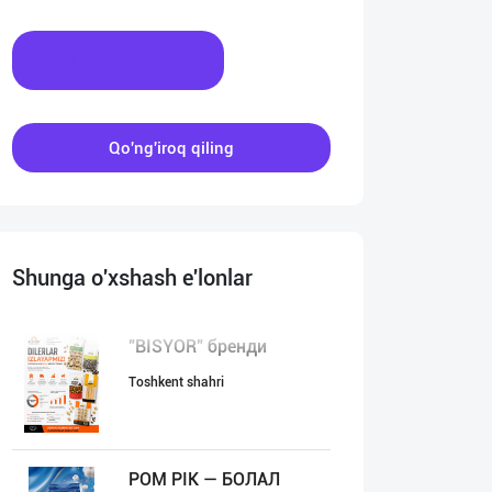
Xabar yozing
Qo'ng'iroq qiling
Shunga o'xshash e'lonlar
"BISYOR" бренди
Toshkent shahri
POM PIK — БОЛАЛ
:00
00:00