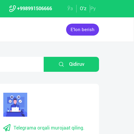
+998991506666
Ўз
O'z
Ру
E'lon berish
Qidiruv
eo
yer
Telegrama orqali murojaat qiling.