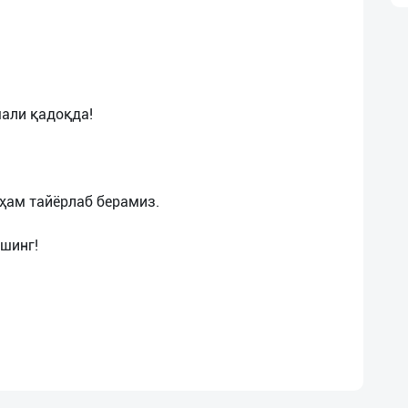
али қадоқда!
 ҳам тайёрлаб берамиз.