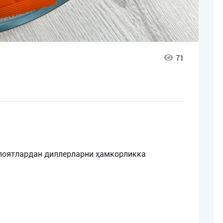
71
илоятлардан диллерларни ҳамкорликка