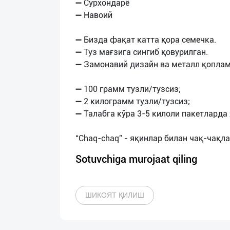
➖ Сурхондарё
➖ Навоий
➖ Бизда фақат катта қора семечка.
➖ Туз мағзига сингиб қовурилган.
➖ Замонавий дизайн ва металл қоплам
➖ 100 грамм тузли/тузсиз;
➖ 2 килограмм тузли/тузсиз;
➖ Талабга кўра 3-5 килоли пакетларда
Sotuvchiga murojaat qiling
ШИКОЯТ ҚИЛИШ