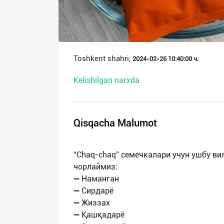
О
нас
Техническая
Toshkent shahri,
2024-02-26 10:40:00 ч.
поддержка
Kelishilgan narxda
Поделиться
приложением
Qisqacha Malumot
Выход
о
“Chaq-chaq” семечкалари учун ушбу в
чорлаймиз:
➖ Наманган
➖ Сирдарё
➖ Жиззах
➖ Қашқадарё