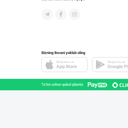
Диққат! Ўзбекис
Toshkent shahri
Bizning ilovani yuklab oling
Машҳур PREDO бр
Toshkent shahri
To'lov uchun qabul qilamiz
Ҳурматли мижозл
Toshkent shahri
PREDO брендинин