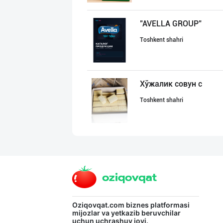
"AVELLA GROUP"
Toshkent shahri
Хўжалик совун с
Toshkent shahri
"Gold Teks" тек
Toshkent shahri
Жанубий Корея в
Oziqovqat.com
biznes platformasi
mijozlar va yetkazib beruvchilar
uchun uchrashuv joyi.
Navoiy viloyati