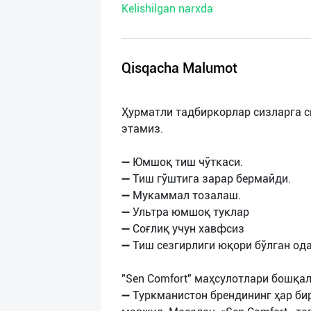
Kelishilgan narxda
нас
Техническая
поддержка
Qisqacha Malumot
Поделиться
Ҳурматли тадбиркорлар сизларга 
приложением
этамиз.
Выход
➖ Юмшоқ тиш чўткаси.
о
➖ Тиш гўштига зарар бермайди.
➖ Мукаммал тозалаш.
➖ Ультра юмшоқ туклар
➖ Соғлиқ учун хавфсиз
➖ Тиш сезгирлиги юқори бўлган ода
"Sen Comfort" маҳсулотлари бошқа
➖ Туркманистон брендининг ҳар би