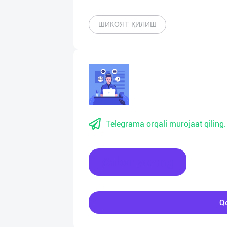
ШИКОЯТ ҚИЛИШ
Telegrama orqali murojaat qiling.
Xabar yozing
Qo