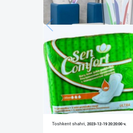
Язык
Личные
данные
Новости
2
Чаты
История
реферальных
переходов
Условия
использования
FAQ
Toshkent shahri,
2023-12-19 20:20:00 ч.
О