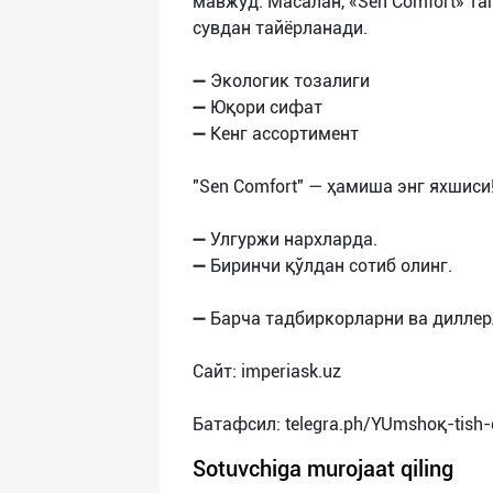
мавжуд. Масалан, «Sen Comfort» та
сувдан тайёрланади.
➖ Экологик тозалиги
➖ Юқори сифат
➖ Кенг ассортимент
"Sen Comfort" — ҳамиша энг яхшиси
➖ Улгуржи нархларда.
➖ Биринчи қўлдан сотиб олинг.
➖ Барча тадбиркорларни ва дилле
Сайт: imperiask.uz
Sotuvchiga murojaat qiling