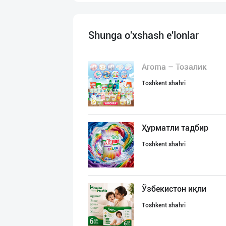
Shunga o'xshash e'lonlar
Aroma – Тозалик
Toshkent shahri
Ҳурматли тадбир
Toshkent shahri
Ўзбекистон иқли
Toshkent shahri