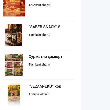
Toshkent shahri
"SABER SNACK" б
Toshkent shahri
Ҳурматли ҳамюрт
Toshkent shahri
"SEZAM-EKO" кор
Andijon viloyati