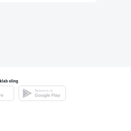
Семичкани сифат
Toshkent shahri
"Shum bola” бре
Toshkent shahri
Сифатли карамел
klab oling
Toshkent shahri
POM PIK — БОЛАЛ
Toshkent shahri