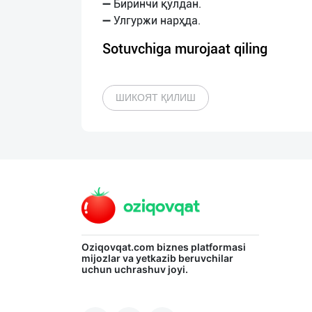
➖ Биринчи қўлдан.
Sotuvchiga murojaat qiling
ШИКОЯТ ҚИЛИШ
Oziqovqat.com
biznes platformasi
mijozlar va yetkazib beruvchilar
uchun uchrashuv joyi.