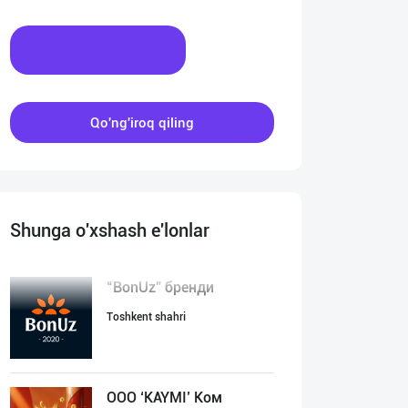
Xabar yozing
Qo'ng'iroq qiling
Shunga o'xshash e'lonlar
“BonUz” бренди
Toshkent shahri
ООО ‘KAYMI’ Ком