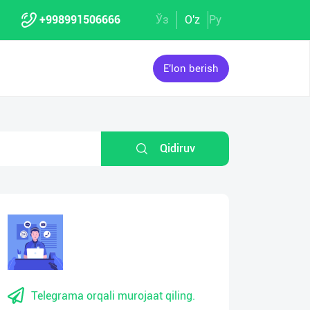
+998991506666
Ўз
O'z
Ру
E'lon berish
Qidiruv
Telegrama orqali murojaat qiling.