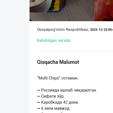
О
нас
Техническая
Qorqalpog'iston Respublikasi,
2023-12-23 09:4
поддержка
Kelishilgan narxda
Поделиться
приложением
Qisqacha Malumot
Выход
о
"Multi Chips" сотаман.
➖ Россияда ишлаб чиқарилган.
➖ Сифати зўр.
➖ Каробкада 42 дона.
➖ 6 хили мавжуд.