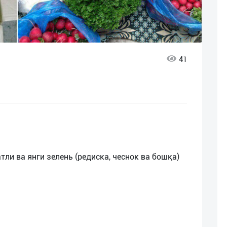
41
ли ва янги зелень (редиска, чеснок ва бошқа)