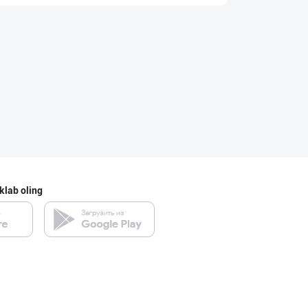
Рамазон яқин!
Toshkent shahri
"HANDA" бренди
Toshkent shahri
Магиз (ош магиз
klab oling
Toshkent shahri
Эрон Хурмоси ке
Toshkent shahri