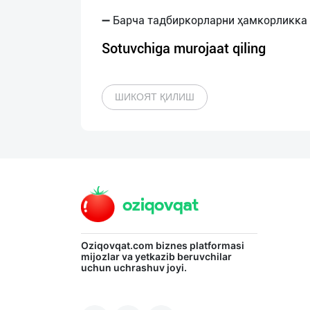
Sotuvchiga murojaat qiling
ШИКОЯТ ҚИЛИШ
Oziqovqat.com
biznes platformasi
mijozlar va yetkazib beruvchilar
uchun uchrashuv joyi.