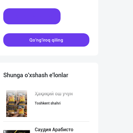
Xabar yozing
Qo'ng'iroq qiling
Shunga o'xshash e'lonlar
Ҳақиқий ош учун
Toshkent shahri
Саудия Арабисто