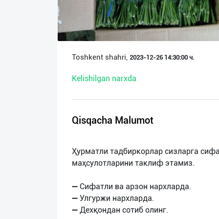
О
нас
Техническая
Toshkent shahri,
2023-12-26 14:30:00 ч.
поддержка
Kelishilgan narxda
Поделиться
приложением
Qisqacha Malumot
Выход
о
Ҳурматли тадбиркорлар сизларга сифат
маҳсулотларини таклиф этамиз.
➖ Сифатли ва арзон нархларда.
➖ Улгуржи нархларда.
➖ Дехқондан сотиб олинг.