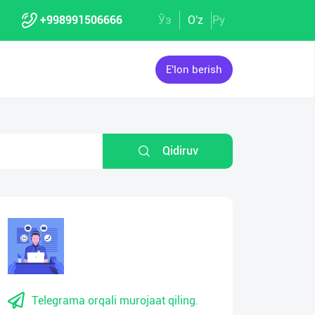
+998991506666
Ўз
O'z
Ру
E'lon berish
Qidiruv
Telegrama orqali murojaat qiling.