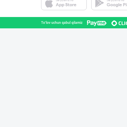
Toshkent shahri
To'lov uchun qabul qilamiz
Хўжалик совун с
Toshkent shahri
Ишлаб чиқариш у
Toshkent viloyati
"Gold Teks" тек
Toshkent shahri