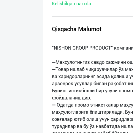
Kelishilgan narxda
нас
Техническая
поддержка
Qisqacha Malumot
Поделиться
"NISHON GROUP PRODUCT" компани
приложением
➖Махсулотингиз савдо хажмини о
Выход
➖Товар ишлаб чиқарувчилар ўз ма
о
ва харидорларнинг эсида қолиши у
арзонроқ усуллар билан рақобатч
Бунинг истиқболли бир усули промо
фойдаланишдир.
➖ Одатда промо этикеткалар маҳс
маҳсулотларига ёпиштирилади. Бу
совғалар ютиб олиш учун ҳаридла
турадилар ва бу ўз навбатида ишл