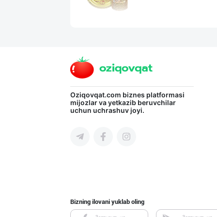
Жанубий Корея в
Navoiy viloyati
Ўзбекистон иқли
Oziqovqat.com
biznes platformasi
mijozlar va yetkazib beruvchilar
uchun uchrashuv joyi.
Toshkent shahri
Хитойдан тўғрид
Toshkent shahri
Bizning ilovani yuklab oling
Диққат! Ўзбекис