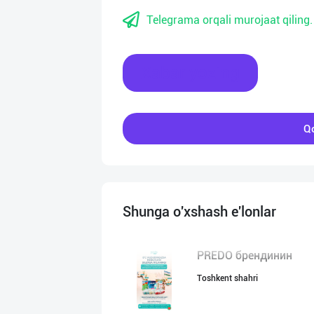
Telegrama orqali murojaat qiling.
Xabar yozing
Qo
Shunga o'xshash e'lonlar
PREDO брендинин
Toshkent shahri