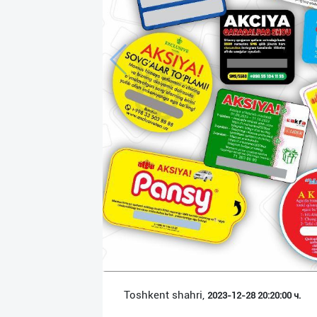
Язык
Личные
данные
Новости
2
Чаты
История
реферальных
переходов
Условия
использования
FAQ
Toshkent shahri,
2023-12-28 20:20:00 ч.
О