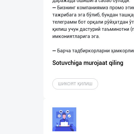
даражада ошишига сабаб бўлади.
➖ Бизнинг компаниямиз промо эти
тажрибага эга бўлиб, бундан ташқ
телеграмм бот орқали рўйҳатдан ў
қилиш учун дастурий таъминотни (
имкониятларига эга.
Sotuvchiga murojaat qiling
ШИКОЯТ ҚИЛИШ