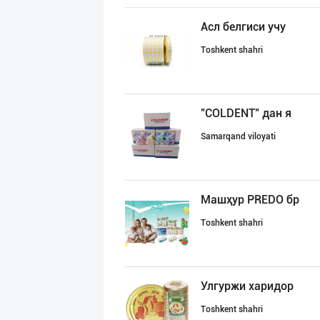
Асл белгиси учу
Toshkent shahri
"COLDENT" дан я
Samarqand viloyati
Машҳур PREDO бр
Toshkent shahri
Улгуржи харидор
Toshkent shahri