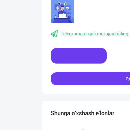
Telegrama orqali murojaat qiling.
Xabar yozing
Qo
Shunga o'xshash e'lonlar