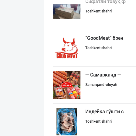
Сифатли товуқ ф
Toshkent shahri
"GoodMeat" брен
Toshkent shahri
➖ Самарканд ➖
Samarqand viloyati
Индейка гўшти с
Toshkent shahri