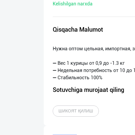
Kelishilgan narxda
нас
Техническая
поддержка
Qisqacha Malumot
Поделиться
Нужна оптом цельная, импортная, 
приложением
➖ Вес 1 курицы от 0,9 до -1.3 кг
Выход
➖ Недельная потребность от 10 до 1
о
Sotuvchiga murojaat qiling
ШИКОЯТ ҚИЛИШ