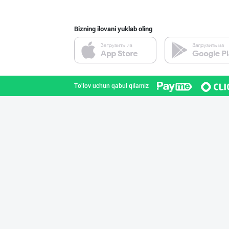
Bizning ilovani yuklab oling
"AZIYA LIDER" д
Toshkent shahri
To'lov uchun qabul qilamiz
Ҳақиқий ишлаб ч
Namangan viloyati
"Anhor" бренди
Toshkent shahri
Музлатилган мол