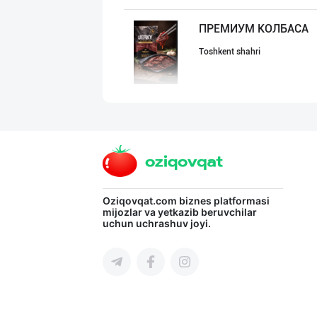
ПРЕМИУМ КОЛБАСА
Toshkent shahri
"Butcher Delika
Toshkent shahri
Сиз ҳам колбаса
Oziqovqat.com
biznes platformasi
mijozlar va yetkazib beruvchilar
uchun uchrashuv joyi.
Toshkent shahri
"LAZZAT" бренди
Namangan viloyati