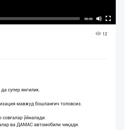
00:00
12
да супер янгилик.
лизация мавжуд бошланғич толовсиз.
 совғалар ўйналади.
алар ва ДАМАС автомобили чиқади.