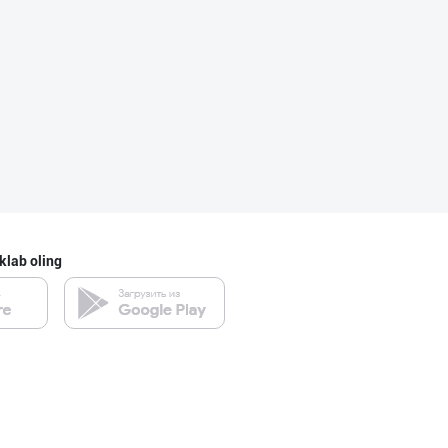
"FEYA GROUP COM
Andijon viloyati
“Marvellous swe
Toshkent shahri
klab oling
"Sladkiy Ray" б
Toshkent shahri
"Восточная Сказ