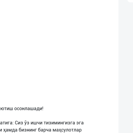
н ютиш осонлашади!
тига: Сиз ўз ишчи тизимингизга эга
и ҳамда бизнинг барча маҳсулотлар