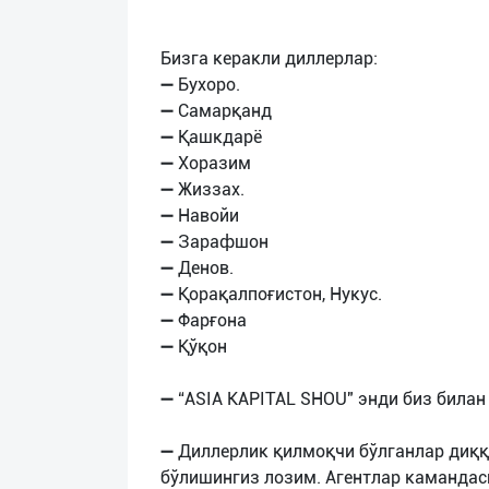
Бизга керакли диллерлар:
➖ Бухоро.
➖ Самарқанд
➖ Қашкдарё
➖ Хоразим
➖ Жиззах.
➖ Навойи
➖ Зарафшон
➖ Денов.
➖ Қорақалпоғистон, Нукус.
➖ Фарғона
➖ Қўқон
➖ “ASIA KAPITAL SHOU" энди биз била
➖ Диллерлик қилмоқчи бўлганлар диққа
бўлишингиз лозим. Агентлар камандас