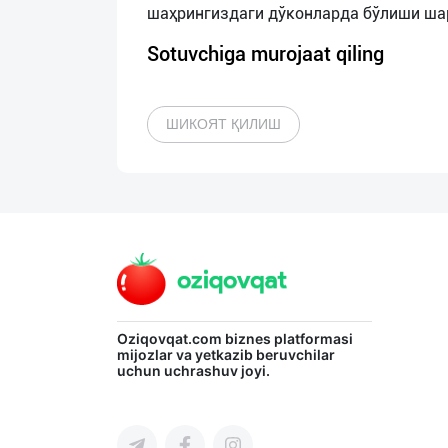
Sotuvchiga murojaat qiling
ШИКОЯТ ҚИЛИШ
Oziqovqat.com
biznes platformasi
mijozlar va yetkazib beruvchilar
uchun uchrashuv joyi.