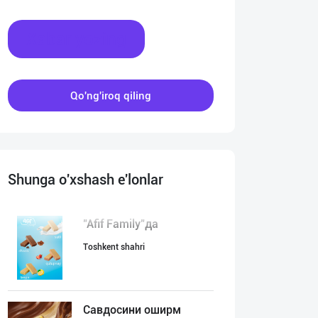
Xabar yozing
Qo'ng'iroq qiling
Shunga o'xshash e'lonlar
"Afif Family"да
Toshkent shahri
Савдосини оширм