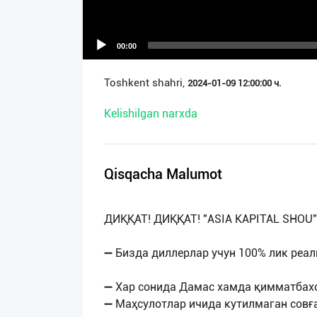
О
нас
00:00
Техническая
Toshkent shahri,
2024-01-09 12:00:00 ч.
поддержка
Kelishilgan narxda
Поделиться
приложением
Qisqacha Malumot
Выход
о
ДИҚҚАТ! ДИҚҚАТ! "ASIA KAPITAL SHOU" 
➖ Бизда диллерлар учун 100% лик реа
➖ Хар сонида Дамас хамда қимматбахо
➖ Маҳсулотлар ичида кутилмаган совғ