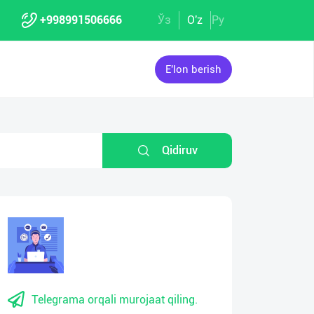
+998991506666
Ўз
O'z
Ру
E'lon berish
Qidiruv
Telegrama orqali murojaat qiling.