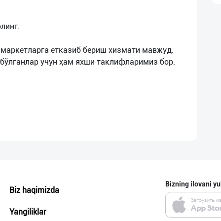
линг.
р маркетларга етказиб бериш хизмати мавжуд.
Bizning ilovani yu
Biz haqimizda
Yangiliklar