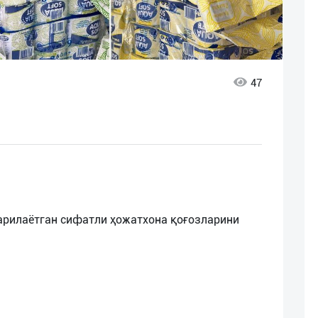
47
арилаётган сифатли ҳожатхона қоғозларини