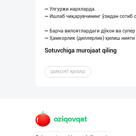
➖ Улгуржи нархларда.
➖ Ишлаб чиқарувчининг ўзидан сотиб о
➖ Барча вилоятлардаги дўкон ва супе
Sotuvchiga murojaat qiling
ШИКОЯТ ҚИЛИШ