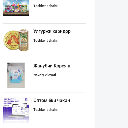
Toshkent shahri
Улгуржи харидор
Toshkent shahri
Жанубий Корея в
Navoiy viloyati
Оптом ёки чакан
Toshkent shahri