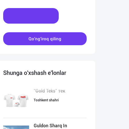
Xabar yozing
Qo'ng'iroq qiling
Shunga o'xshash e'lonlar
"Gold Teks" тек
Toshkent shahri
Guldon Sharq In