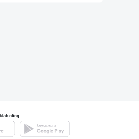
ХИТОЙ ва КОРЕЯ
Toshkent shahri
Ишлаб чиқариш у
Toshkent viloyati
PREDO брендинин
Toshkent shahri
klab oling
Ҳурматли мижозл
Toshkent shahri