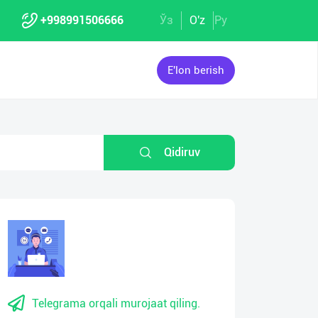
+998991506666
Ўз
O'z
Ру
E'lon berish
Qidiruv
Telegrama orqali murojaat qiling.