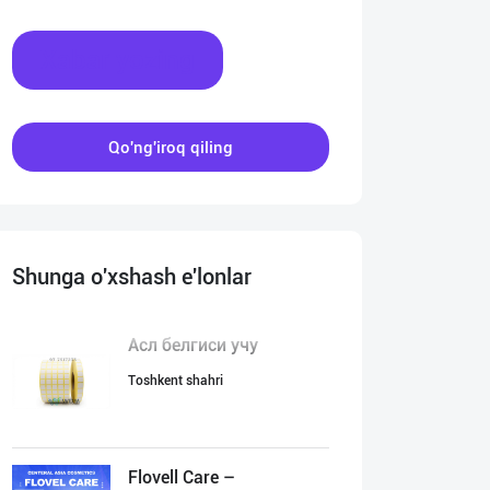
Xabar yozing
Qo'ng'iroq qiling
Shunga o'xshash e'lonlar
Асл белгиси учу
Toshkent shahri
Flovell Care –
:00
00:00