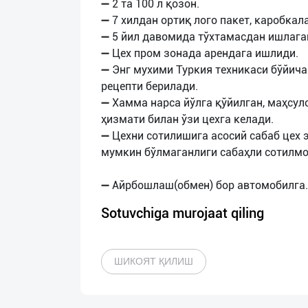
➖ 2 та 100 л қозон.
➖ 7 хилдан ортиқ лого пакет, каробкал
➖ 5 йил давомида тўхтамасдан ишлага
➖ Цех пром зонада арендага ишлиди.
➖ Энг мухими Туркия техникаси бўйича
рецепти берилади.
➖ Хамма нарса йўлга қўйилган, маҳсул
ҳизмати билан ўзи цехга келади.
➖ Цехни сотилишига асосий сабаб цех 
мумкин бўлмаганлиги сабаҳли сотилмо
Sotuvchiga murojaat qiling
ШИКОЯТ ҚИЛИШ