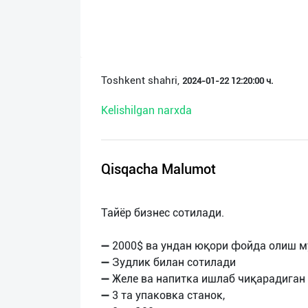
О
нас
Техническая
Toshkent shahri,
2024-01-22 12:20:00 ч.
поддержка
Kelishilgan narxda
Поделиться
приложением
Qisqacha Malumot
Выход
о
Тайёр бизнес сотилади.
➖ 2000$ ва ундан юқори фойда олиш м
➖ Зудлик билан сотилади
➖ Желе ва напитка ишлаб чиқарадиган 
➖ 3 та упаковка станок,