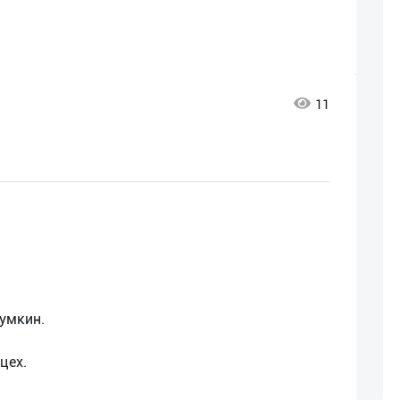
11
умкин.
цех.