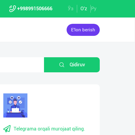
+998991506666
Ўз
O'z
Ру
E'lon berish
Qidiruv
eo
yer
Telegrama orqali murojaat qiling.