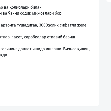
ар ва қолиблари билан.
н ва ўзини содиқ мижозлари бор.
 арзонга тушадиган, 3000$cлик сифатли желе
отлар, пакет, каробкалар етказиб бериш
эгасининг давлат ишида ишлаши. Бизнес қилиш,
қда.