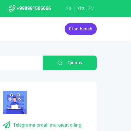
+998991506666
Ўз
O'z
Ру
E'lon berish
Qidiruv
Telegrama orqali murojaat qiling.