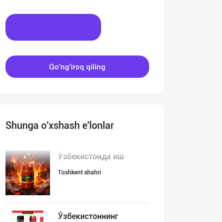
Xabar yozing
Qo'ng'iroq qiling
Shunga o'xshash e'lonlar
Ўзбекистонда иш
Toshkent shahri
Ўзбекистоннинг