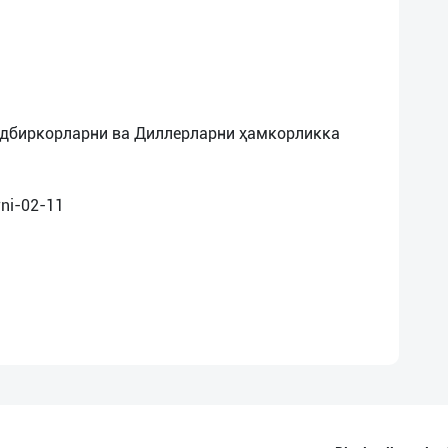
адбиркорларни ва Диллерларни ҳамкорликка