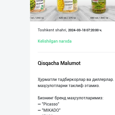
О
нас
Техническая
Toshkent shahri,
2024-03-18 07:20:00 ч.
поддержка
Kelishilgan narxda
Поделиться
приложением
Qisqacha Malumot
Выход
о
Ҳурматли тадбиркорлар ва диллерлар.
маҳсулотларни таклиф этамиз.
Бизнинг бренд маҳсулотларимиз:
➖ "Picasso"
➖ "MIKADO"