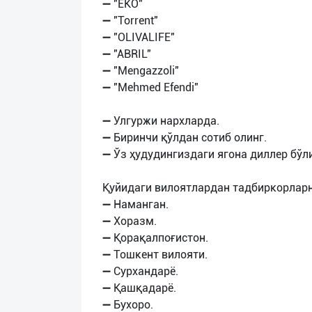
➖ "EKO"
➖ "Torrent"
➖ "OLIVALIFE"
➖ "ABRIL"
➖ "Mengazzoli"
➖ "Mehmed Efendi"
➖ Улгуржи нархларда.
➖ Биринчи қўлдан сотиб олинг.
➖ Ўз ҳудудингиздаги ягона диллер бўл
Қуйидаги вилоятлардан тадбиркорларн
➖ Наманган.
➖ Хоразм.
➖ Қорақалпоғистон.
➖ Тошкент вилояти.
➖ Сурхандарё.
➖ Қашқадарё.
➖ Бухоро.