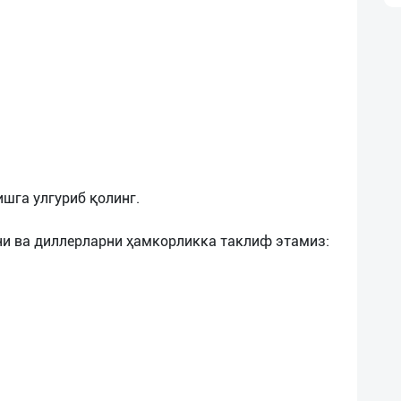
ишга улгуриб қолинг.
и ва диллерларни ҳамкорликка таклиф этамиз: