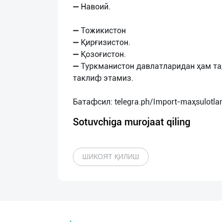
➖ Навоий.
➖ Тожикистон
➖ Қирғизистон.
➖ Қозоғистон.
➖ Туркманистон давлатларидан ҳам т
таклиф этамиз.
Sotuvchiga murojaat qiling
ШИКОЯТ ҚИЛИШ