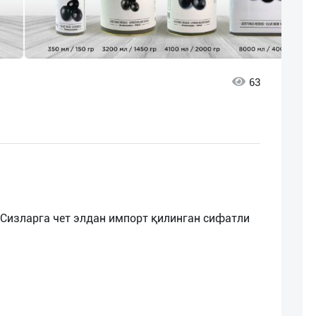
63
 Сизларга чет элдан импорт қилинган сифатли