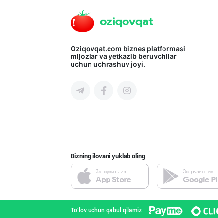
Toshkent shahri
"OLMAZOR BARAKA
Oziqovqat.com
biznes platformasi
mijozlar va yetkazib beruvchilar
uchun uchrashuv joyi.
Toshkent shahri
OLMAZOR BARAKA
Toshkent shahri
Bizning ilovani yuklab oling
Уксус овощной 9
Toshkent shahri
To'lov uchun qabul qilamiz