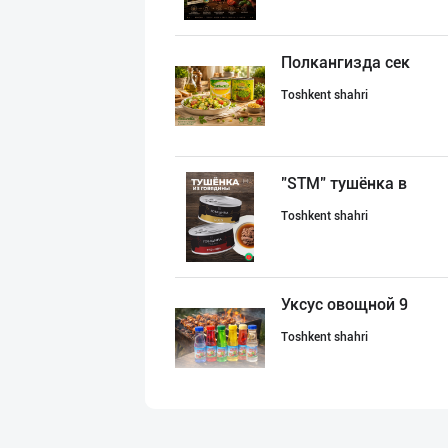
Полкангизда сек
Toshkent shahri
"STM" тушёнка в
Toshkent shahri
Уксус овощной 9
Toshkent shahri
Узум барги сота