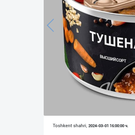
Язык
Личные
данные
Новости
2
Чаты
История
реферальных
переходов
Условия
использования
FAQ
Toshkent shahri,
2024-03-01 16:00:00 ч.
О