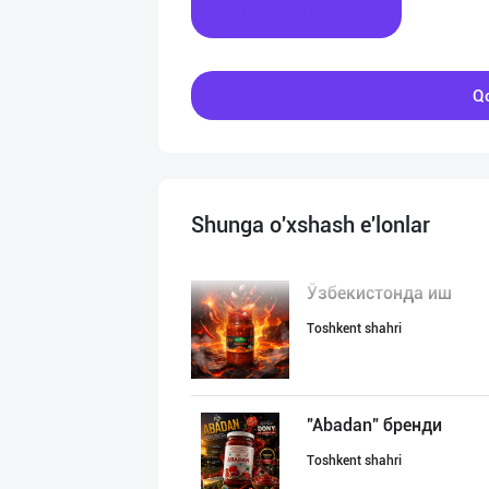
Xabar yozing
Qo
Shunga o'xshash e'lonlar
Ўзбекистонда иш
Toshkent shahri
"Abadan" бренди
Toshkent shahri