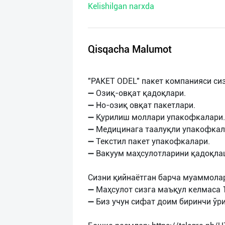
Kelishilgan narxda
нас
Техническая
поддержка
Qisqacha Malumot
Поделиться
"PAKET ODEL" пакет компанияси си
приложением
➖ Озиқ-овқат қадоқлари.
➖ Но-озиқ овқат пакетлари.
Выход
➖ Қурилиш моллари упакофкалари.
о
➖ Медицинага таалуқли упакофкал
➖ Текстил пакет упакофкалари.
➖ Вакуум маҳсулотларини қадоқла
Сизни қийнаётган барча муаммолар
➖ Маҳсулот сизга маъқул келмаса 
➖ Биз учун сифат доим биринчи ўр