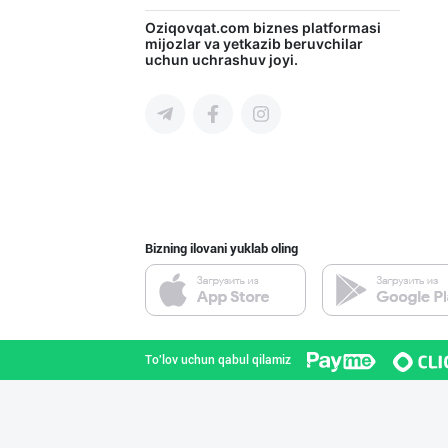
Оптом ёки чакан
Oziqovqat.com
biznes platformasi
mijozlar va yetkazib beruvchilar
uchun uchrashuv joyi.
Toshkent shahri
Машҳур PREDO бр
Toshkent shahri
Bizning ilovani yuklab oling
Ҳурматли тадбир
Toshkent shahri
To'lov uchun qabul qilamiz
Guldon Sharq In
Toshkent shahri