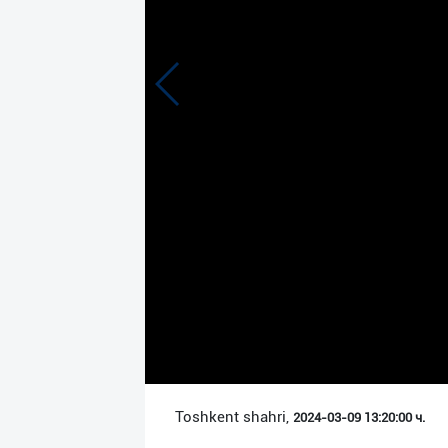
Язык
Личные
данные
Новости
2
Чаты
История
реферальных
переходов
Условия
использования
FAQ
Toshkent shahri,
2024-03-09 13:20:00 ч.
О