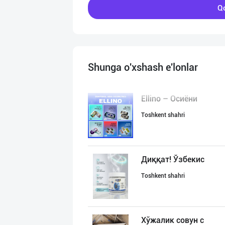
Qo
Shunga o'xshash e'lonlar
Ellino – Осиёни
Toshkent shahri
Диққат! Ўзбекис
Toshkent shahri
Хўжалик совун с