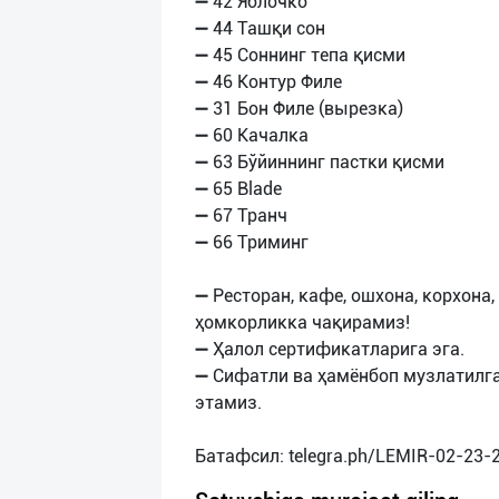
➖ 42 Яблочко
➖ 44 Ташқи сон
➖ 45 Соннинг тепа қисми
➖ 46 Контур Филе
➖ 31 Бон Филе (вырезка)
➖ 60 Качалка
➖ 63 Бўйиннинг пастки қисми
➖ 65 Blade
➖ 67 Транч
➖ 66 Триминг
➖ Ресторан, кафе, ошхона, корхона
ҳомкорликка чақирамиз!
➖ Ҳалол сертификатларига эга.
➖ Сифатли ва ҳамёнбоп музлатилга
этамиз.