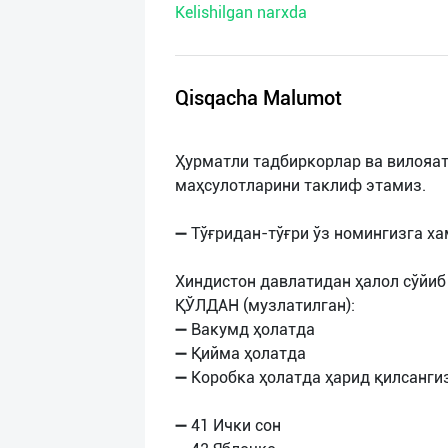
Kelishilgan narxda
нас
Техническая
поддержка
Qisqacha Malumot
Поделиться
Ҳурматли тадбиркорлар ва вилояат
приложением
маҳсулотларини таклиф этамиз.
Выход
➖ Тўғридан-тўғри ўз номингизга ха
о
Хиндистон давлатидан ҳалол сўйи
ҚЎЛДАН (музлатилган):
➖ Вакумд ҳолатда
➖ Қийма ҳолатда
➖ Коробка ҳолатда ҳарид қилсангиз
➖ 41 Ички сон