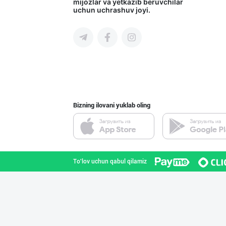
mijozlar va yetkazib beruvchilar
uchun uchrashuv joyi.
Toshkent shahri
"ZiyoNur" бренд
Toshkent shahri
Bizning ilovani yuklab oling
Музлатилган мол
Toshkent shahri
To'lov uchun qabul qilamiz
"Anhor" бренди
Toshkent shahri