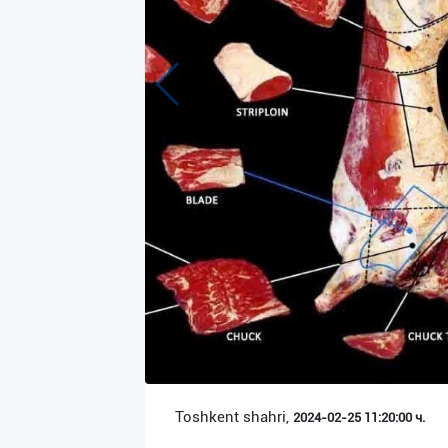
Язык
Личные
данные
Новости
2
Чаты
История
реферальных
переходов
Условия
использования
FAQ
Toshkent shahri,
2024-02-25 11:20:00 ч.
О