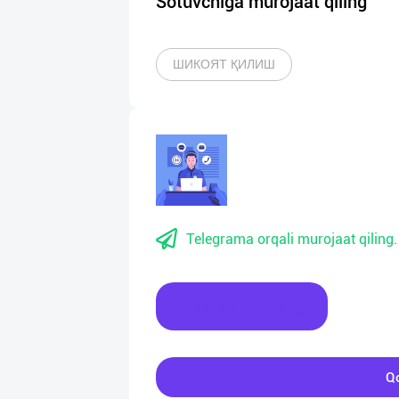
Sotuvchiga murojaat qiling
ШИКОЯТ ҚИЛИШ
Telegrama orqali murojaat qiling.
Xabar yozing
Qo