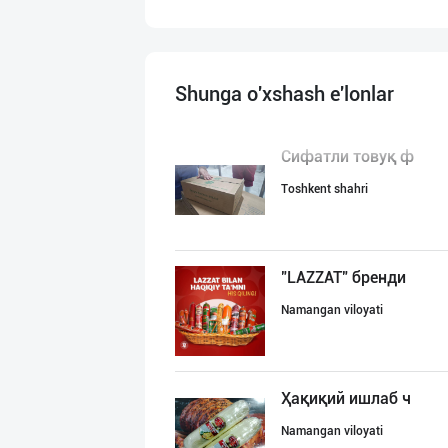
Shunga o'xshash e'lonlar
Сифатли товуқ ф
Toshkent shahri
"LAZZAT" бренди
Namangan viloyati
Ҳақиқий ишлаб ч
Namangan viloyati