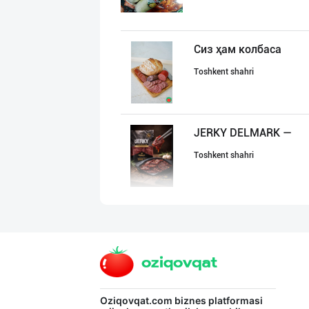
Сиз ҳам колбаса
Toshkent shahri
JERKY DELMARK —
Toshkent shahri
ПРЕМИУМ КОЛБАСА
Toshkent shahri
"AZIYA LIDER" д
Oziqovqat.com
biznes platformasi