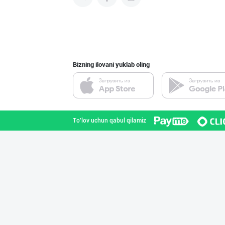
"AVELLA GROUP"
Toshkent shahri
Bizning ilovani yuklab oling
Aroma – Тозалик
Toshkent shahri
To'lov uchun qabul qilamiz
Ҳурматли тадбир
Toshkent shahri
Гигиеник восита
Toshkent shahri