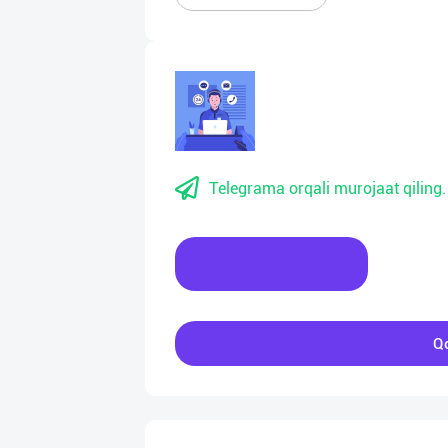
Telegrama orqali murojaat qiling.
Xabar yozing
Qo