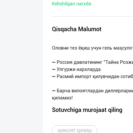
Kelishilgan narxda
нас
Техническая
поддержка
Qisqacha Malumot
Поделиться
Оловни тез ёқиш учун гель маҳсулот
приложением
➖ Россия давлатининг "Тайна Розжи
Выход
➖ Улгуржи нархларда.
о
➖ Расмий импорт қилувчидан сотиб
➖ Барча вилоятлардан диллерларн
Sotuvchiga murojaat qiling
ШИКОЯТ ҚИЛИШ