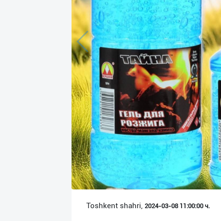
Язык
Личные
данные
Новости
2
Чаты
История
реферальных
переходов
Условия
использования
FAQ
Toshkent shahri,
2024-03-08 11:00:00 ч.
О