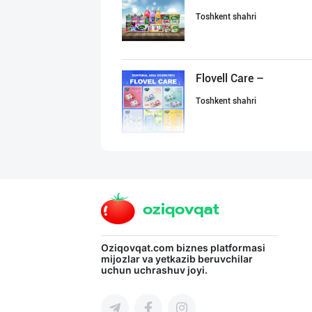
Toshkent shahri
Flovell Care –
Toshkent shahri
Ўзбекистон иқли
Toshkent shahri
Жанубий Корея в
Oziqovqat.com
biznes platformasi
mijozlar va yetkazib beruvchilar
uchun uchrashuv joyi.
Navoiy viloyati