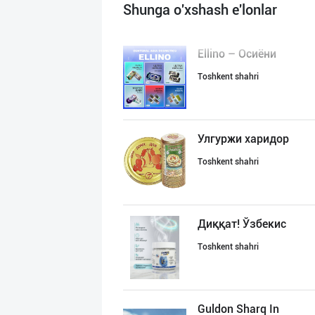
Shunga o'xshash e'lonlar
Ellino – Осиёни
Toshkent shahri
Улгуржи харидор
Toshkent shahri
Диққат! Ўзбекис
Toshkent shahri
Guldon Sharq In