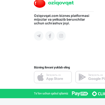
Oziqovqat.com
biznes platformasi
mijozlar va yetkazib beruvchilar
uchun uchrashuv joyi.
Bizning ilovani yuklab oling
To'lov uchun qabul qilamiz