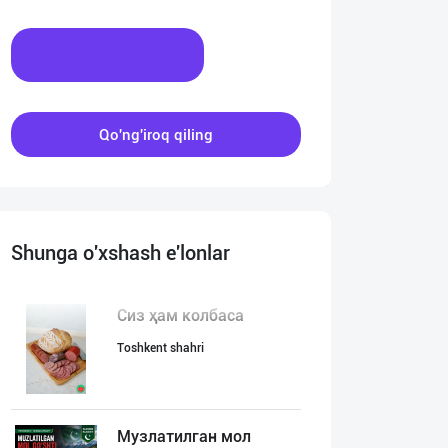
Xabar yozing
Qo'ng'iroq qiling
Shunga o'xshash e'lonlar
Сиз ҳам колбаса
Toshkent shahri
Музлатилган мол