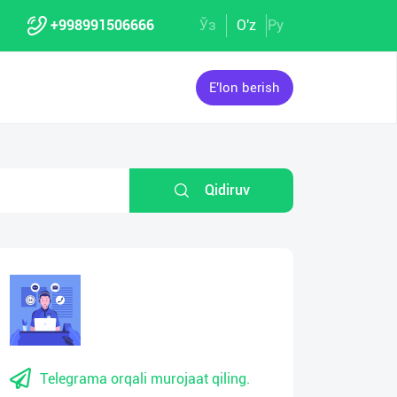
+998991506666
Ўз
O'z
Ру
E'lon berish
Qidiruv
Telegrama orqali murojaat qiling.