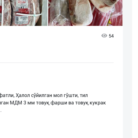
54
атли, Ҳалол сўйилган мол гўшти, тил
ган МДМ 3 мм товуқ фарши ва товуқ кукрак
.