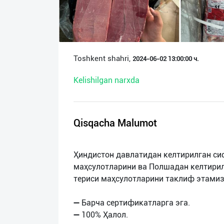
О
нас
Техническая
Toshkent shahri,
2024-06-02 13:00:00 ч.
поддержка
Kelishilgan narxda
Поделиться
приложением
Qisqacha Malumot
Выход
о
Ҳиндистон давлатидан келтирилган сиф
маҳсулотларини ва Полшадан келтирил
териси маҳсулотларини таклиф этамиз
➖ Барча сертификатларга эга.
➖ 100% Ҳалол.