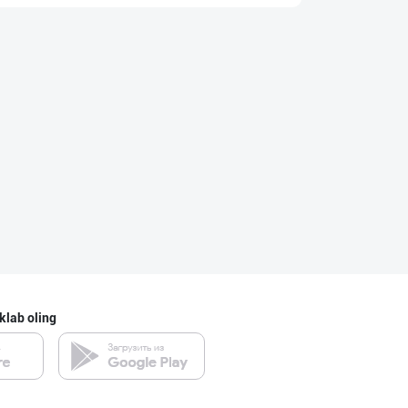
SHARQ Delikates
Toshkent shahri
Ҳақиқий ишлаб ч
Namangan viloyati
ТАДБИРКОРЛАР, Д
Toshkent shahri
klab oling
"ZiyoNur" бренд
Toshkent shahri