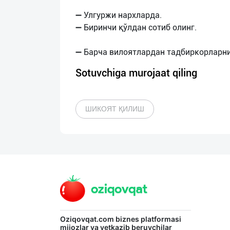
➖ Улгуржи нархларда.
➖ Биринчи қўлдан сотиб олинг.
Sotuvchiga murojaat qiling
ШИКОЯТ ҚИЛИШ
Oziqovqat.com
biznes platformasi
mijozlar va yetkazib beruvchilar