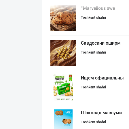
“Marvellous swe
Toshkent shahri
Савдосини оширм
Toshkent shahri
Ищем официальны
Toshkent shahri
Шоколад мавсуми
Toshkent shahri