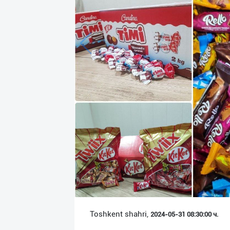
Язык
Личные
данные
Новости
2
Чаты
История
реферальных
переходов
Условия
использования
FAQ
Toshkent shahri,
2024-05-31 08:30:00 ч.
О