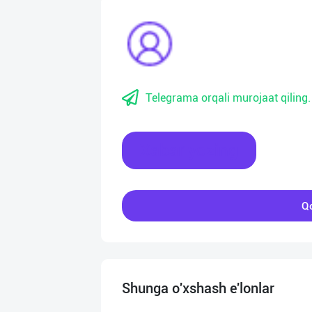
Telegrama orqali murojaat qiling.
Xabar yozing
Qo
Shunga o'xshash e'lonlar