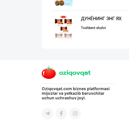
ДУНЁНИНГ ЭНГ ЯХ
Toshkent shahri
"Нур Асал" брен
Toshkent shahri
RISOLA ONA — OS
Oziqovqat.com
biznes platformasi
mijozlar va yetkazib beruvchilar
uchun uchrashuv joyi.
Namangan viloyati
"KUKSUBOSS", "К