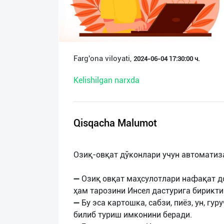
О
нас
Техническая
Farg'ona viloyati,
2024-06-04 17:30:00 ч.
поддержка
Kelishilgan narxda
Поделиться
приложением
Qisqacha Malumot
Выход
о
Озиқ-овқат дўконлари учун автоматиз
➖ Озиқ овқат маҳсулотлари нафақат до
ҳам тарозини Инсел дастурига бирикт
➖ Бу эса картошка, сабзи, пиёз, ун, г
билиб туриш имконини беради.