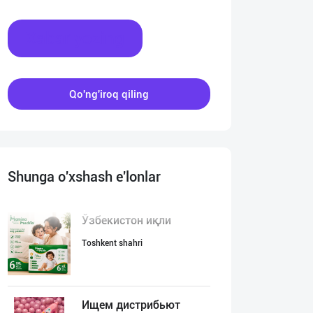
Xabar yozing
Qo'ng'iroq qiling
Shunga o'xshash e'lonlar
Ўзбекистон иқли
Toshkent shahri
Ищем дистрибьют