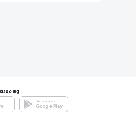
Гигиеник восита
Toshkent shahri
"COLDENT" дан я
Samarqand viloyati
Ҳурматли тадбир
Toshkent shahri
klab oling
"Gold Teks" тек
Toshkent shahri