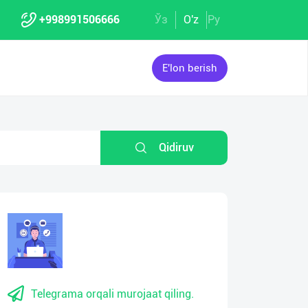
+998991506666
Ўз
O'z
Ру
E'lon berish
Qidiruv
Telegrama orqali murojaat qiling.