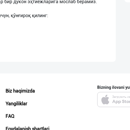
р бир дўкон эҳтиёжларига мослаб берамиз.
Bizning ilovani yu
Biz haqimizda
Yangiliklar
FAQ
Foydalanish shartlari