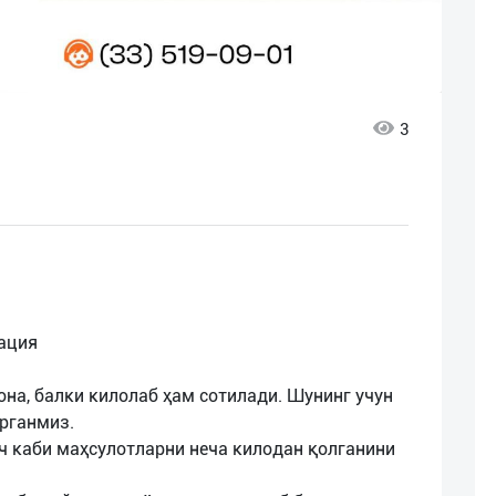
3
ация
на, балки килолаб ҳам сотилади. Шунинг учун
ирганмиз.
уруч каби маҳсулотларни неча килодан қолганини