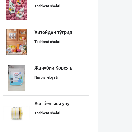
Toshkent shahri
Хитойдан тўғрид
Toshkent shahri
Жанубий Корея в
Navoiy viloyati
Асл белгиси учу
Toshkent shahri