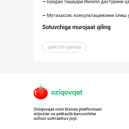
➖ Бундан ташқари Инселл дастурини ҳа
Sotuvchiga murojaat qiling
ШИКОЯТ ҚИЛИШ
Oziqovqat.com
biznes platformasi
mijozlar va yetkazib beruvchilar
uchun uchrashuv joyi.