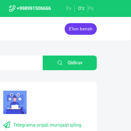
+998991506666
Ўз
O'z
Ру
E'lon berish
Qidiruv
Telegrama orqali murojaat qiling.