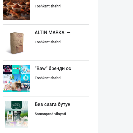
Toshkent shahri
ALTIN MARKA: ➖
Toshkent shahri
"Baw" бренди ос
Toshkent shahri
Биз сизга бутун
Samarqand viloyati