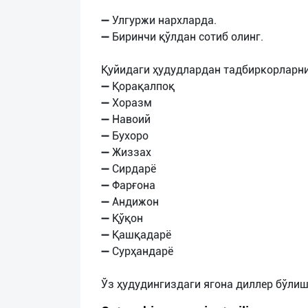
➖ Улгуржи нархларда.
➖ Биринчи қўлдан сотиб олинг.
Қуйидаги ҳудудлардан тадбиркорларн
➖ Қорақалпоқ
➖ Хоразм
➖ Навоий
➖ Бухоро
➖ Жиззах
➖ Сирдарё
➖ Фарғона
➖ Андижон
➖ Қўқон
➖ Қашқадарё
➖ Сурҳандарё