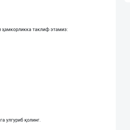
и ҳамкорликка таклиф этамиз: