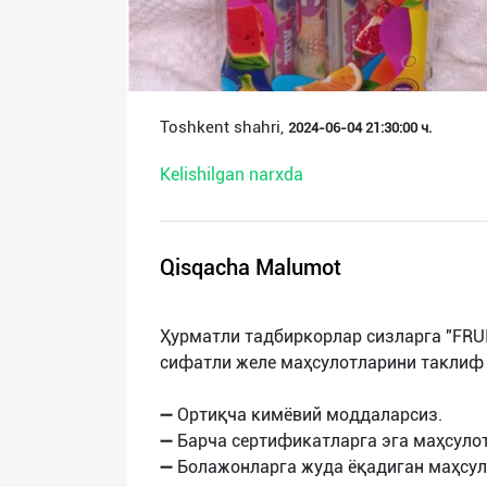
О
нас
Техническая
Toshkent shahri,
2024-06-04 21:30:00 ч.
поддержка
Kelishilgan narxda
Поделиться
приложением
Qisqacha Malumot
Выход
о
Ҳурматли тадбиркорлар сизларга "FRU
сифатли желе маҳсулотларини таклиф
➖ Ортиқча кимёвий моддаларсиз.
➖ Барча сертификатларга эга маҳсулот
➖ Болажонларга жуда ёқадиган маҳсул