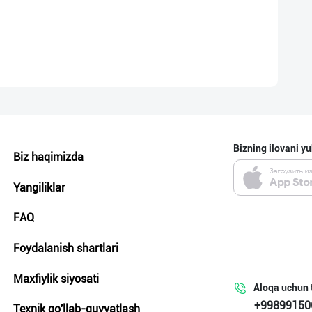
Bizning ilovani yu
Biz haqimizda
Yangiliklar
FAQ
Foydalanish shartlari
Maxfiylik siyosati
Aloqa uchun 
+99899150
Texnik qo'llab-quvvatlash