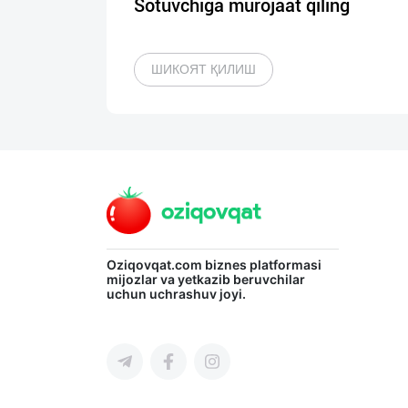
Sotuvchiga murojaat qiling
ШИКОЯТ ҚИЛИШ
Oziqovqat.com
biznes platformasi
mijozlar va yetkazib beruvchilar
uchun uchrashuv joyi.