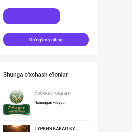
Xabar yozing
Qo'ng'iroq qiling
Shunga o'xshash e'lonlar
Ўзбекистондаги
Namangan viloyati
ТУРКИЯ КАКАО КУ