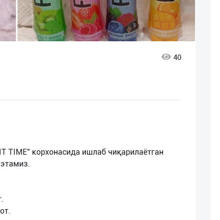
40
IT TIME" корхонасида ишлаб чиқарилаётган
 этамиз.
.
от.