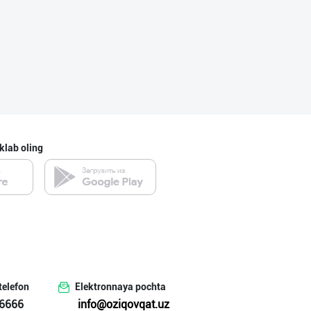
«QASR» ЧОЙЛАРИ
Farg'ona viloyati
Ҳурматли тадбир
klab oling
Toshkent shahri
"KARAK GOAL" Ту
Toshkent shahri
telefon
Elektronnaya pochta
"TOSHMINERALSUV
6666
info@oziqovqat.uz