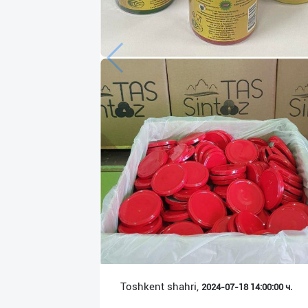
Язык
Личные
данные
Новости
2
Чаты
История
реферальных
переходов
Условия
использования
FAQ
Toshkent shahri,
2024-07-18 14:00:00 ч.
О