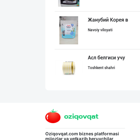
Жанубий Корея в
Navoiy viloyati
Асл белгиси учу
Toshkent shahri
Ищем дистрибьют
Toshkent shahri
Диққат! Ўзбекис
Oziqovqat.com
biznes platformasi
mijozlar va yetkazib beruvchilar