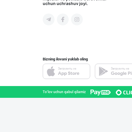
uchun uchrashuv joyi.
Toshkent shahri
PREDO брендинин
Toshkent shahri
Bizning ilovani yuklab oling
Guldon Sharq In
Toshkent shahri
To'lov uchun qabul qilamiz
Машҳур PREDO бр
Toshkent shahri