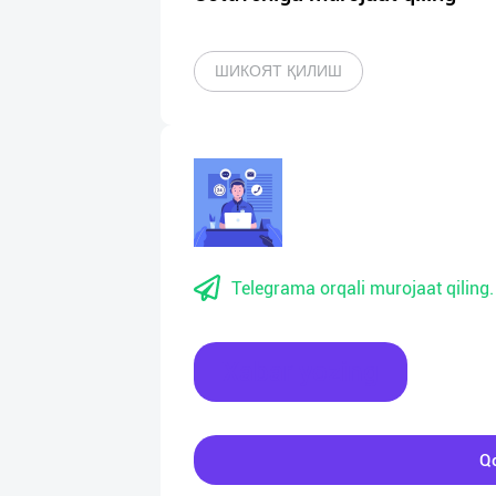
ШИКОЯТ ҚИЛИШ
Telegrama orqali murojaat qiling.
Xabar yozing
Qo