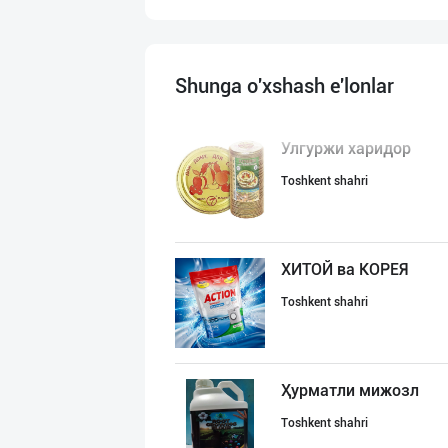
Shunga o'xshash e'lonlar
Улгуржи харидор
Toshkent shahri
ХИТОЙ ва КОРЕЯ
Toshkent shahri
Ҳурматли мижозл
Toshkent shahri