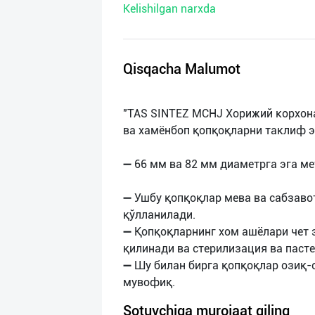
Kelishilgan narxda
нас
Техническая
поддержка
Qisqacha Malumot
Поделиться
"TAS SINTEZ MCHJ Хорижий корхон
приложением
ва хамёнбоп қопқоқларни таклиф э
Выход
➖ 66 мм ва 82 мм диаметрга эга ме
о
➖ Ушбу қопқоқлар мева ва сабзаво
қўлланилади.
➖ Қопқоқларнинг хом ашёлари чет 
қилинади ва стерилизация ва пасте
➖ Шу билан бирга қопқоқлар озиқ-
Sotuvchiga murojaat qiling