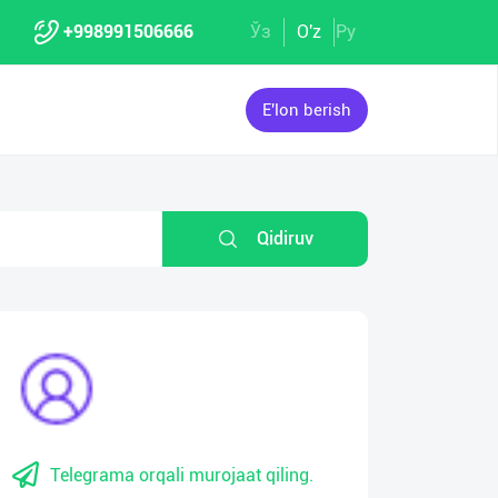
+998991506666
Ўз
O'z
Ру
E'lon berish
Qidiruv
Telegrama orqali murojaat qiling.