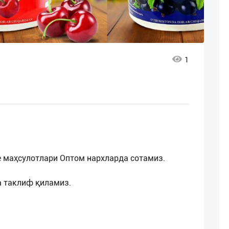
1
е маҳсулотлари Оптом нархларда сотамиз.
а таклиф қиламиз.