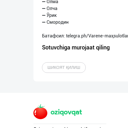
➖ Олма
➖ Олча
➖ Ўрик
➖ Смородин
Sotuvchiga murojaat qiling
ШИКОЯТ ҚИЛИШ