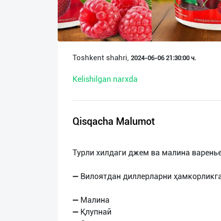
О
нас
Техническая
Toshkent shahri,
2024-06-06 21:30:00 ч.
поддержка
Kelishilgan narxda
Поделиться
приложением
Qisqacha Malumot
Выход
о
Турли хилдаги джем ва малина варень
➖ Вилоятдан диллерларни ҳамкорликг
➖ Малина
➖ Қлупнай