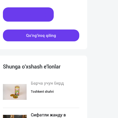
Xabar yozing
Qo'ng'iroq qiling
Shunga o'xshash e'lonlar
Барча учун бирд
Toshkent shahri
Сифатли жанду в