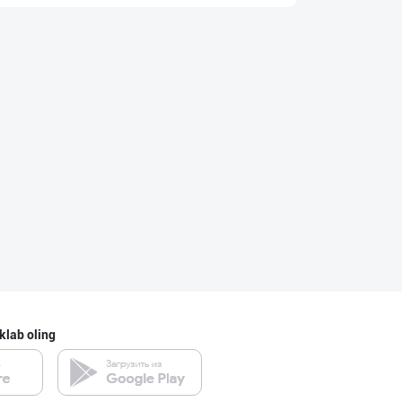
"STM" бренди ос
Toshkent shahri
Ўзбекистонда иш
Toshkent shahri
Уксус овощной 9
Toshkent shahri
klab oling
"Abadan" бренди
Toshkent shahri