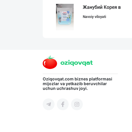
Жанубий Корея в
Navoiy viloyati
Flovell Care –
Toshkent shahri
Шахсий гигиена
Oziqovqat.com
biznes platformasi
mijozlar va yetkazib beruvchilar
uchun uchrashuv joyi.
Sirdaryo viloyati
"AVELLA GROUP"
Toshkent shahri