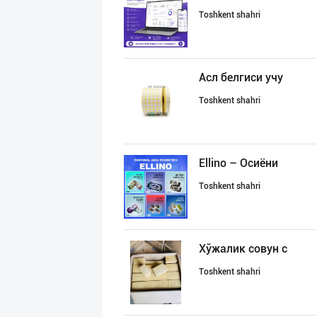
Toshkent shahri
Асл белгиси учу
Toshkent shahri
Ellino – Осиёни
Toshkent shahri
Хўжалик совун с
Toshkent shahri