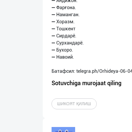
➖ Андижон.
➖ Фарғона.
➖ Наманган.
➖ Хоразм.
➖ Тошкент
➖ Сирдарё.
➖ Сурхандарё.
➖ Бухоро.
➖ Навоий.
Sotuvchiga murojaat qiling
ШИКОЯТ ҚИЛИШ