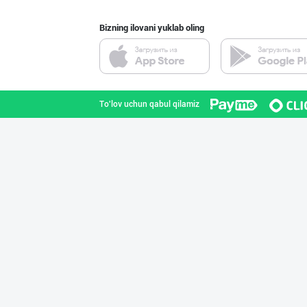
Bizning ilovani yuklab oling
Ҳурматли мижозл
Toshkent shahri
To'lov uchun qabul qilamiz
"Gold Teks" тек
Toshkent shahri
Ҳурматли тадбир
Toshkent shahri
PREDO брендинин