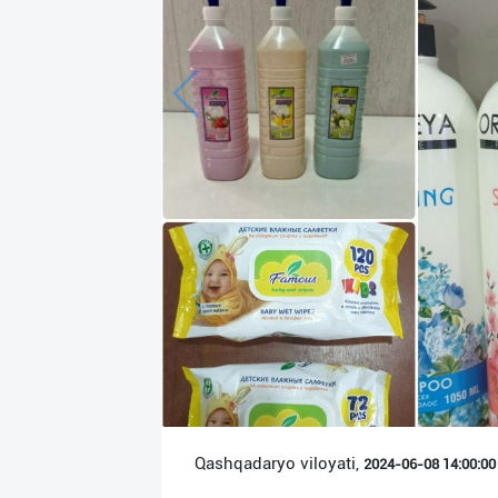
Язык
Личные
данные
Новости
2
Чаты
История
реферальных
переходов
Условия
использования
FAQ
Qashqadaryo viloyati,
2024-06-08 14:00:00 
О