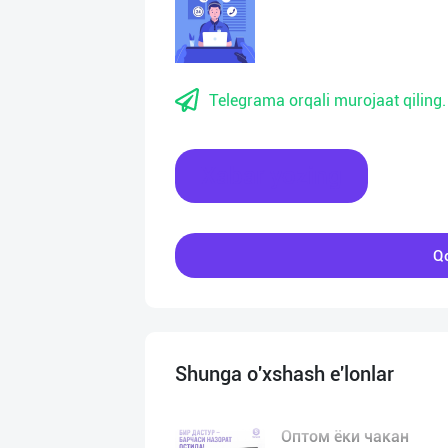
Telegrama orqali murojaat qiling.
Xabar yozing
Qo
Shunga o'xshash e'lonlar
Оптом ёки чакан