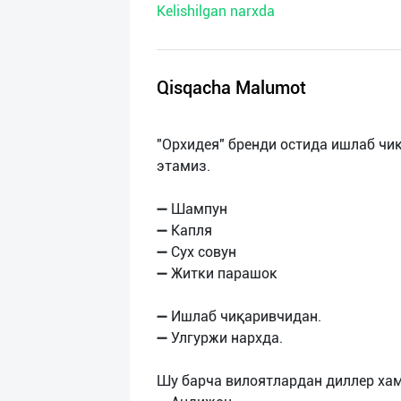
Kelishilgan narxda
нас
Техническая
поддержка
Qisqacha Malumot
Поделиться
"Орхидея" бренди остида ишлаб ч
приложением
этамиз.
Выход
➖ Шампун
о
➖ Капля
➖ Сух совун
➖ Житки парашок
➖ Ишлаб чиқаривчидан.
➖ Улгуржи нархда.
Шу барча вилоятлардан диллeр ха