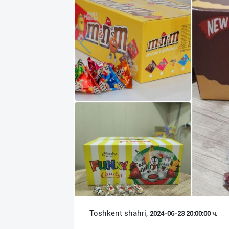
Язык
Личные
данные
Новости
2
Чаты
История
реферальных
переходов
Условия
использования
FAQ
Toshkent shahri,
2024-06-23 20:00:00 ч.
О