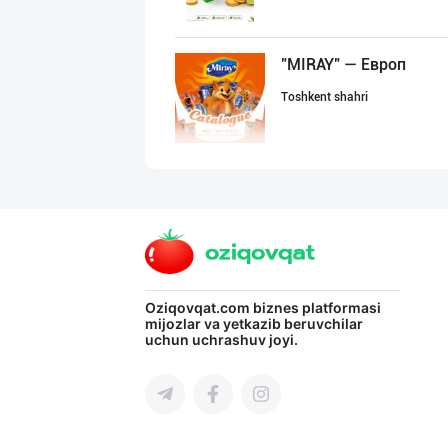
"MIRAY" — Европ
Toshkent shahri
ДУНЁНИНГ ЭНГ ЯХ
Toshkent shahri
“Marvellous swe
Oziqovqat.com
biznes platformasi
mijozlar va yetkazib beruvchilar
uchun uchrashuv joyi.
Toshkent shahri
"KUKSUBOSS", "К