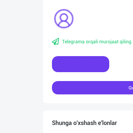
Telegrama orqali murojaat qiling.
Xabar yozing
Qo
Shunga o'xshash e'lonlar