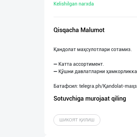
Kelishilgan narxda
нас
Техническая
поддержка
Qisqacha Malumot
Поделиться
Қандолат маҳсулотлари сотамиз.
приложением
➖ Катта ассортимент.
Выход
➖ Қўшни давлатларни ҳамкорликка
о
Sotuvchiga murojaat qiling
ШИКОЯТ ҚИЛИШ