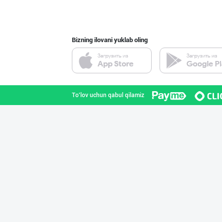
Toshkent shahri
Bizning ilovani yuklab oling
Савдосини оширм
Toshkent shahri
To'lov uchun qabul qilamiz
"FEYA GROUP COM
Andijon viloyati
Шоколад мавсуми
Toshkent shahri